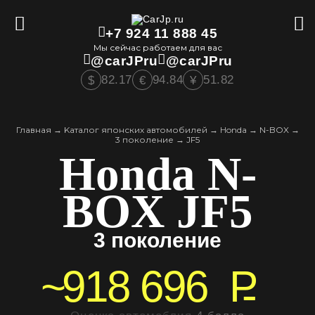
+7 924 11 888 45
Мы сейчас работаем для вас
@carJPru
@carJPru
82.17
94.84
51.82
$
€
¥
Главная
→
Kаталог японских автомобилей
→
Honda
→
N-BOX
→
3 поколение
→
JF5
Honda N-
BOX JF5
3 поколение
~
918 696
P