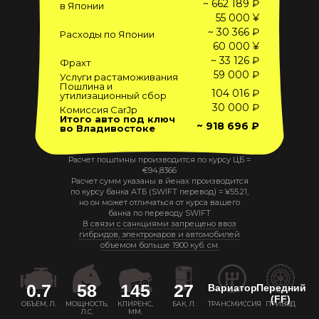
~ 662 189 ₽
в Японии
55 000 ¥
~ 30 366 ₽
Расходы по Японии
60 000 ¥
~ 33 126 ₽
Фрахт
59 000 ₽
Услуги растаможивания
Пошлина и
104 016 ₽
утилизационный сбор
30 000 ₽
Комиссия CarJp
Итого авто под ключ
~ 918 696 ₽
во Владивостоке
Расчет пошлины производится по курсу ЦБ =
€
94,8366
Расчет сумм указаны в йенах производится
по курсу банка АТБ (SWIFT перевод) =
¥
55.21
,
но он может отличаться от курса вашего
банка по переводу SWIFT
В связи с санкциями запрещено ввоз
гибридов, электрокаров и автомобилей
объемом больше 1900 куб. см.
0.7
58
145
27
Вариатор
Передний
(FF)
ОБЪЕМ, Л.
МОЩНОСТЬ,
КЛИРЕНС,
БАК, Л.
ТРАНСМИССИЯ
ПРИВОД
Л.С.
ММ.