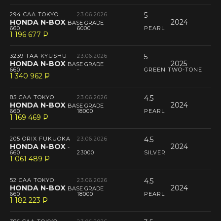
294 CAA TOKYO
23.06.2026
5
HONDA N-BOX
2024
BASE GRADE
660
6000
PEARL
1 196 677
P
--
3239 TAA KYUSHU
23.06.2026
5
HONDA N-BOX
2025
BASE GRADE
660
-
GREEN TWO-TONE
1 340 962
P
--
85 CAA TOKYO
23.06.2026
4.5
HONDA N-BOX
2024
BASE GRADE
660
18000
PEARL
1 169 469
P
--
205 ORIX FUKUOKA
23.06.2026
4.5
HONDA N-BOX
2024
-
660
23000
SILVER
1 061 489
P
--
52 CAA TOKYO
23.06.2026
4.5
HONDA N-BOX
2024
BASE GRADE
660
18000
PEARL
1 182 223
P
--