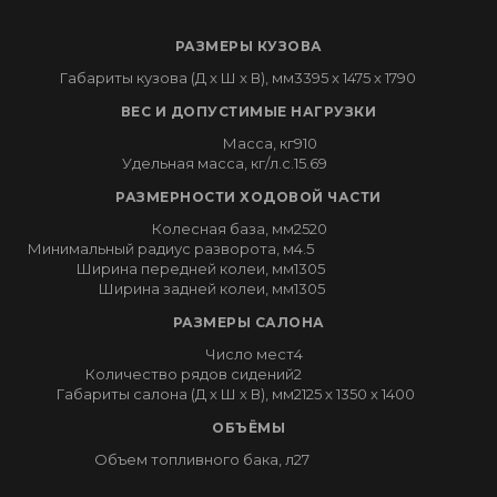
РАЗМЕРЫ КУЗОВА
Габариты кузова (Д x Ш x В), мм
3395 x 1475 x 1790
ВЕС И ДОПУСТИМЫЕ НАГРУЗКИ
Масса, кг
910
Удельная масса, кг/л.с.
15.69
РАЗМЕРНОСТИ ХОДОВОЙ ЧАСТИ
Колесная база, мм
2520
Минимальный радиус разворота, м
4.5
Ширина передней колеи, мм
1305
Ширина задней колеи, мм
1305
РАЗМЕРЫ САЛОНА
Число мест
4
Количество рядов сидений
2
Габариты салона (Д x Ш x В), мм
2125 x 1350 x 1400
ОБЪЁМЫ
Объем топливного бака, л
27