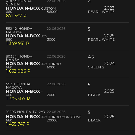
40123 HONDA
22.06.2026
4
SENDAI
HONDA N-BOX
2023
CUSTOM
660
56000
PEARL WHITE
871 547
P
--
55242 HONDA
22.06.2026
5
NAGOYA
HONDA N-BOX
2025
JOY
660
3000
PEARL WHITE
1 349 951
P
--
80354 HONDA
22.06.2026
4.5
KANSAI
HONDA N-BOX
2024
JOY TURBO
660
6000
GREEN 2
1 662 086
P
--
55311 HONDA
22.06.2026
5
NAGOYA
HONDA N-BOX
2025
-
660
2000
BLACK
1 305 507
P
--
10293 HONDA TOKYO
22.06.2026
5
HONDA N-BOX
2025
JOY TURBO MONOTONE
660
20000
BLACK
1 435 747
P
--