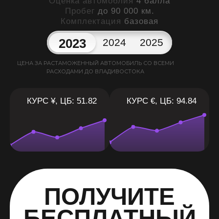
Оценка автомоблия
4 балла
Пробег
до 90 000 км.
Комплектация
базовая
2023
2024
2025
ЦЕНА ЗА РАСТАМОЖЕННЫЙ АВТОМОБИЛЬ СО ВСЕМИ
РАСХОДАМИ ДО ВЛАДИВОСТОКА
КУРС ¥, ЦБ: 51.82
КУРС €, ЦБ: 94.84
ПОЛУЧИТЕ
БЕСПЛАТНЫЙ