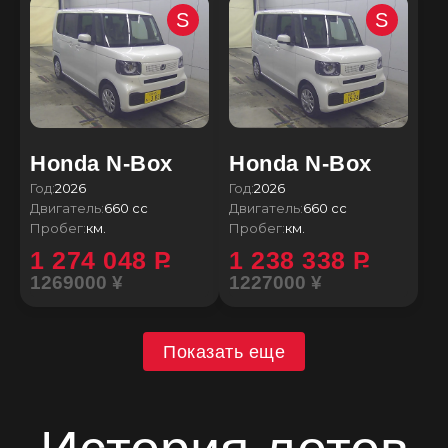
S
S
Honda N-Box
Honda N-Box
Год:
2026
Год:
2026
Двигатель:
660 сс
Двигатель:
660 сс
Пробег:
км.
Пробег:
км.
1 274 048
P
1 238 338
P
1269000 ¥
1227000 ¥
Показать еще