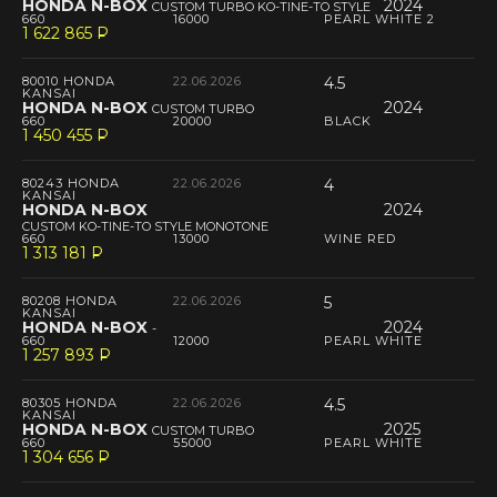
HONDA N-BOX
2024
CUSTOM TURBO KO-TINE-TO STYLE
660
16000
PEARL WHITE 2
1 622 865
P
--
80010 HONDA
22.06.2026
4.5
KANSAI
HONDA N-BOX
2024
CUSTOM TURBO
660
20000
BLACK
1 450 455
P
--
80243 HONDA
22.06.2026
4
KANSAI
HONDA N-BOX
2024
CUSTOM KO-TINE-TO STYLE MONOTONE
660
13000
WINE RED
1 313 181
P
--
80208 HONDA
22.06.2026
5
KANSAI
HONDA N-BOX
2024
-
660
12000
PEARL WHITE
1 257 893
P
--
80305 HONDA
22.06.2026
4.5
KANSAI
HONDA N-BOX
2025
CUSTOM TURBO
660
55000
PEARL WHITE
1 304 656
P
--