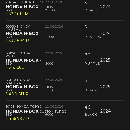
20264 HONDA TOKYO
22.06.2026
5
HONDA N-BOX
2024
CUSTOM
660
21000
BLACK
1 327 613
P
--
60050 HONDA
22.06.2026
5
KYUSHU
HONDA N-BOX
2024
-
660
4000
PEARL WHITE
1 337 694
P
--
60174 HONDA
22.06.2026
4.5
KYUSHU
HONDA N-BOX
2025
-
660
5000
PURPLE
1 318 260
P
--
55140 HONDA
22.06.2026
5
NAGOYA
HONDA N-BOX
2025
CUSTOM
660
1000
BLACK
1 400 611
P
--
10131 HONDA TOKYO
22.06.2026
4.5
HONDA N-BOX
2024
CUSTOM TURBO
660
9000
BLACK
1 466 797
P
--