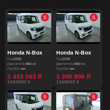
S
S
Honda N-Box
Honda N-Box
Год:
2026
Год:
2026
Двигатель:
660 сс
Двигатель:
660 сс
Пробег:
км.
Пробег:
км.
1 403 063
P
1 390 806
P
1483000 ¥
1468000 ¥
5
5