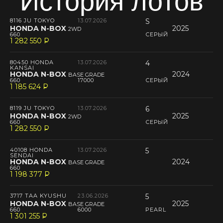
История лотов
8116 JU TOKYO
13.07.2026
S
HONDA N-BOX
2025
2WD
660
СЕРЫЙ
1 282 550
P
--
80450 HONDA
13.07.2026
4
KANSAI
HONDA N-BOX
2024
BASE GRADE
660
17000
СЕРЫЙ
1 185 624
P
--
8119 JU TOKYO
13.07.2026
6
HONDA N-BOX
2025
2WD
660
СЕРЫЙ
1 282 550
P
--
40108 HONDA
13.07.2026
5
SENDAI
HONDA N-BOX
2024
BASE GRADE
660
1 198 377
P
--
3717 TAA KYUSHU
23.06.2026
5
HONDA N-BOX
2025
BASE GRADE
660
6000
PEARL
1 301 255
P
--