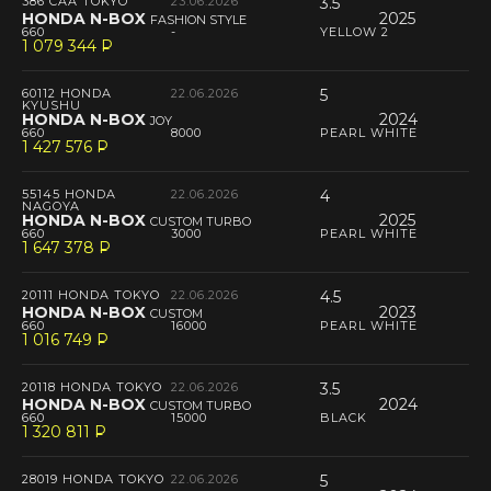
386 CAA TOKYO
23.06.2026
3.5
HONDA N-BOX
2025
FASHION STYLE
660
-
YELLOW 2
1 079 344
P
--
60112 HONDA
22.06.2026
5
KYUSHU
HONDA N-BOX
2024
JOY
660
8000
PEARL WHITE
1 427 576
P
--
55145 HONDA
22.06.2026
4
NAGOYA
HONDA N-BOX
2025
CUSTOM TURBO
660
3000
PEARL WHITE
1 647 378
P
--
20111 HONDA TOKYO
22.06.2026
4.5
HONDA N-BOX
2023
CUSTOM
660
16000
PEARL WHITE
1 016 749
P
--
20118 HONDA TOKYO
22.06.2026
3.5
HONDA N-BOX
2024
CUSTOM TURBO
660
15000
BLACK
1 320 811
P
--
28019 HONDA TOKYO
22.06.2026
5