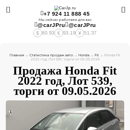
+7 924 11 888 45
Мы сейчас работаем для вас
@carJPru
@carJPru
80.93
93.19
51.37
$
€
¥
Главная
→
Статистика продаж авто
→
Honda
→
Fit
→
Honda Fit
2022 год, Лот 539, торги от 09.05.2026
Продажа Honda Fit
2022 год, Лот 539,
торги от 09.05.2026