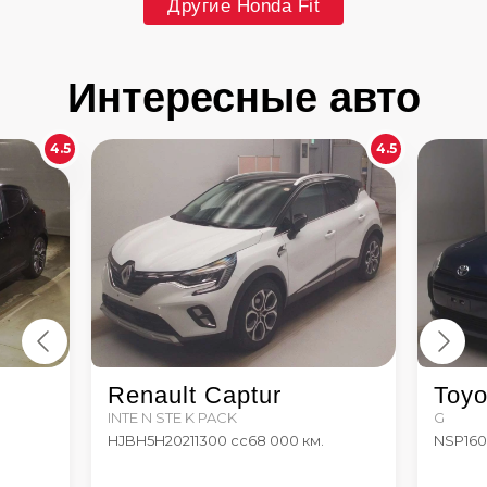
Другие Honda Fit
Интересные авто
4.5
4.5
Renault Captur
Toyo
INTE N STE K PACK
G
HJBH5H
2021
1300 сс
68 000 км.
NSP16