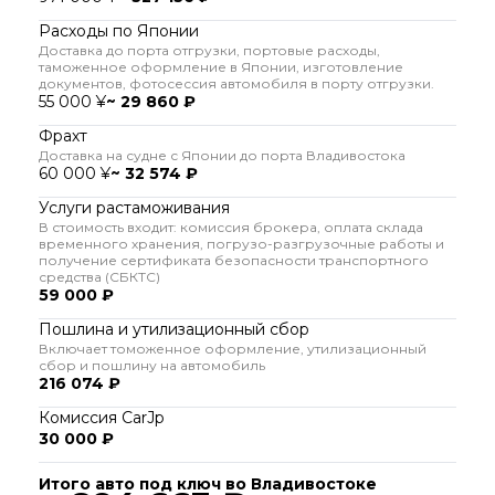
Расходы по Японии
Доставка до порта отгрузки, портовые расходы,
таможенное оформление в Японии, изготовление
документов, фотосессия автомобиля в порту отгрузки.
55 000 ¥
~ 29 860 ₽
Фрахт
Доставка на судне с Японии до порта Владивостока
60 000 ¥
~ 32 574 ₽
Услуги растаможивания
В стоимость входит: комиссия брокера, оплата склада
временного хранения, погрузо-разгрузочные работы и
получение сертификата безопасности транспортного
средства (СБКТС)
59 000 ₽
Пошлина и утилизационный сбор
Включает томоженное оформление, утилизационный
сбор и пошлину на автомобиль
216 074 ₽
Комиссия CarJp
30 000 ₽
Итого авто под ключ во Владивостоке