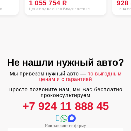
1 055 754
P
928
е
Цена под ключ во Владивостоке
Цена п
Не нашли нужный авто?
Мы привезем нужный авто —
по выгодным
ценам и с гарантией
Просто позвоните нам, мы Вас бесплатно
проконсультируем
+7 924 11 888 45