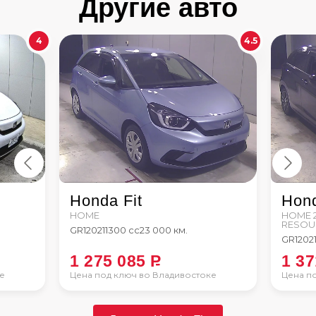
Другие авто
4
4.5
Honda Fit
Hond
HOME
HOME 
RESOU
GR1
2021
1300 сс
23 000 км.
GR1
202
1 275 085
P
1 3
е
Цена под ключ во Владивостоке
Цена п