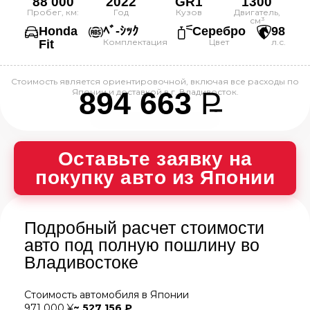
88 000
2022
GR1
1300
Пробег, км:
Год
Кузов
Двигатель,
см³
Honda
ﾍﾞ-ｼｯｸ
Серебро
98
Комплектация
Цвет
л.с.
Fit
Стоимость является ориентировочной, включая все расходы по
894 663
P
Японии и доставкой в г. Владивосток.
--
Оставьте заявку на
покупку авто из Японии
Подробный расчет стоимости
авто под полную пошлину во
Владивостоке
Стоимость автомобиля в Японии
971 000 ¥
~ 527 156 ₽