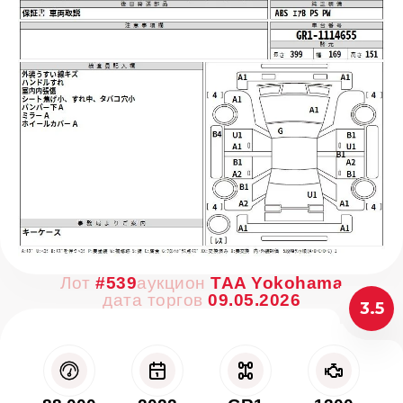
Лот
#539
аукцион
TAA Yokohama
дата торгов
09.05.2026
3.5