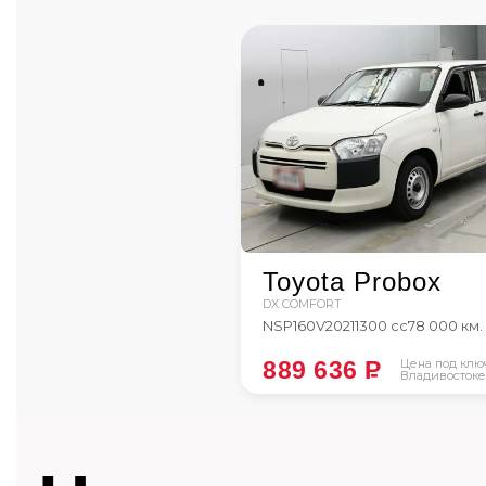
Toyota Probox
DX COMFORT
NSP160V
2021
1300 сс
78 000 км.
889 636
P
Цена под клю
Владивостоке