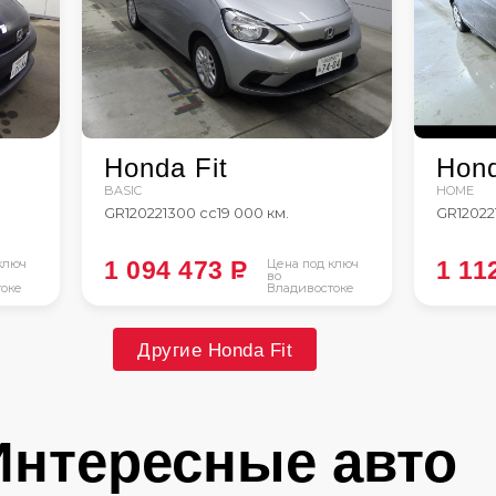
Honda Fit
Hond
BASIC
HOME
GR1
2022
1300 сс
19 000 км.
GR1
2022
ключ
1 094 473
P
Цена под ключ
1 11
во
оке
Владивостоке
Другие Honda Fit
Интересные авто