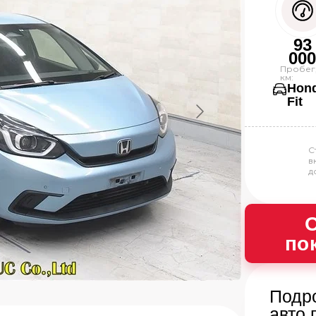
93
00
Пробег
км:
Hon
Fit
С
в
д
О
по
Подр
авто 