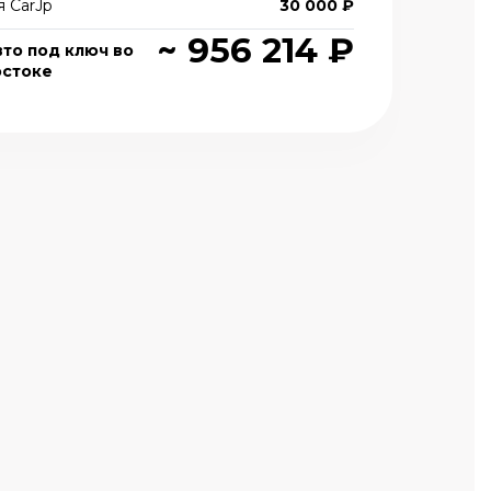
 CarJp
30 000 ₽
~ 956 214 ₽
вто под ключ во
остоке