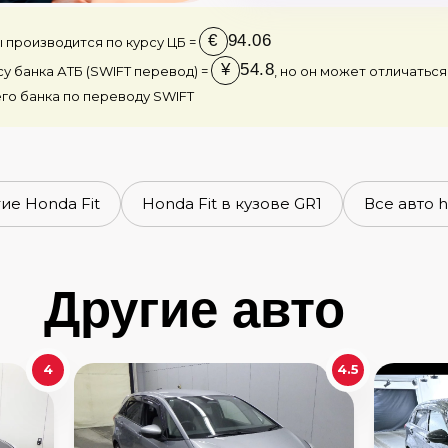
€
94.06
 производится по курсу ЦБ =
¥
54.8
су банка АТБ (SWIFT перевод) =
, но он может отличаться
го банка по переводу SWIFT
ие Honda Fit
Honda Fit в кузове GR1
Все авто 
Другие авто
4
4.5