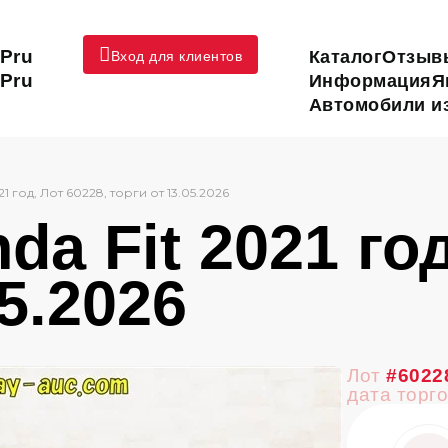
Pru
Каталог
Отзыв
Вход для клиентов
Pru
Информация
Я
Автомобили из
21 год, Лот 60228, торги от 13.05.2026
a Fit 2021 год
05.2026
Лот
#6022
дата торг