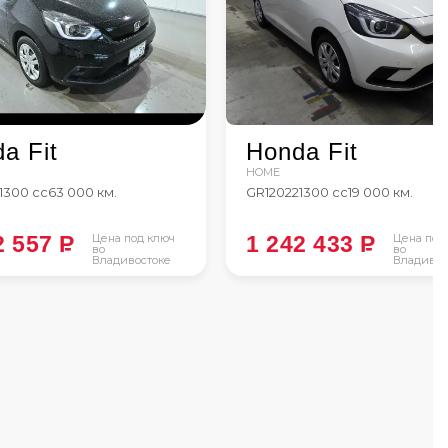
a Fit
Honda Fit
HOME
1300 сс
63 000 км.
GR1
2022
1300 сс
19 000 км.
2 557
P
Цена под ключ
1 242 433
P
Цена под
во
во
Владивостоке
Владивос