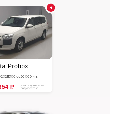
4
ta Probox
V
2021
1300 сс
56 000 км.
654
P
Цена под ключ во
Владивостоке