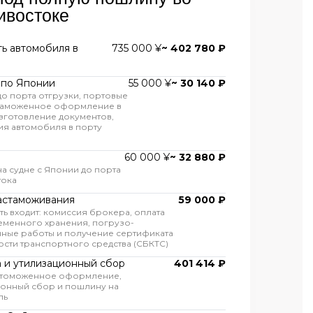
ивостоке
ь автомобиля в
735 000 ¥
~ 402 780 ₽
 по Японии
55 000 ¥
~ 30 140 ₽
до порта отгрузки, портовые
 таможенное оформление в
зготовление документов,
я автомобиля в порту
60 000 ¥
~ 32 880 ₽
на судне с Японии до порта
тока
астаможивания
59 000 ₽
ть входит: комиссия брокера, оплата
еменного хранения, погрузо-
ные работы и получение сертификата
сти транспортного средства (СБКТС)
 и утилизационный сбор
401 414 ₽
 томоженное оформление,
ионный сбор и пошлину на
ль