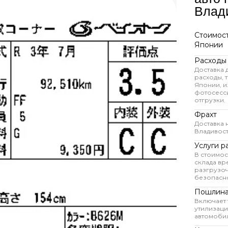
Влад
Стоимост
Японии
Расходы
Доставка 
расходы,
Японии, и
фотосесси
отгрузки.
Фрахт
Доставка 
Владивос
Услуги р
В стоимос
склада вр
разгрузоч
безопасно
Пошлина
Включает
утилизац
автомоби