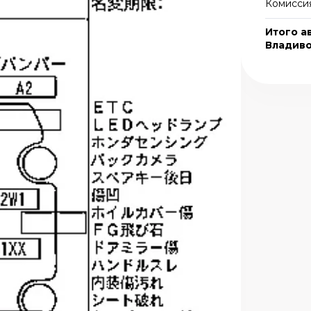
Комиссия
Итого а
Владив