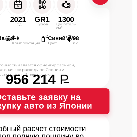
2021
GR1
1300
0
Год
Кузов
Двигатель,
см³
,
da
ﾎ-ﾑ
Синий
98
Комплектация
Цвет
л.с.
тоимость является ориентировочной,
ключая все расходы по Японии и
956 214
P
оставкой в г. Владивосток.
--
ставьте заявку на 
купку авто из Японии
обный расчет стоимости
под полную пошлину во