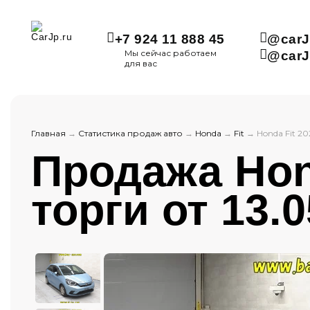
+7 924 11 888 45
@carJ
Мы сейчас работаем
@carJ
для вас
Главная
→
Статистика продаж авто
→
Honda
→
Fit
→
Honda Fit 20
Продажа Hond
торги от 13.