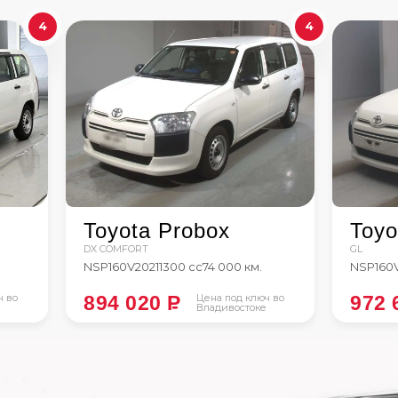
4
4
Toyota Probox
Toyo
DX COMFORT
GL
NSP160V
2021
1300 сс
74 000 км.
NSP160
ч во
894 020
P
Цена под ключ во
972 
Владивостоке