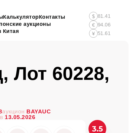
81.41
$
ы
Калькулятор
Контакты
понские аукционы
94.06
€
 Китая
51.61
¥
, Лот 60228,
8
аукцион
BAYAUC
ов
13.05.2026
3.5