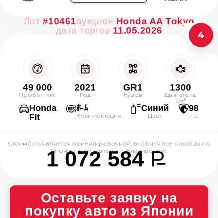
Лот
#10461
аукцион
Honda AA Tokyo
дата торгов
11.05.2026
4
49 000
2021
GR1
1300
Пробег, км:
Год
Кузов
Двигатель,
см³
Honda
ﾎ-ﾑ
Синий
98
Комплектация
Цвет
л.с.
Fit
Стоимость является ориентировочной, включая все расходы по
1 072 584
P
Японии и доставкой в г. Владивосток.
--
Оставьте заявку на
покупку авто из Японии