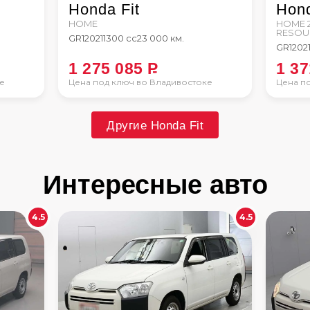
Honda Fit
Hond
HOME
HOME 
RESOU
GR1
2021
1300 сс
23 000 км.
GR1
202
1 275 085
P
1 3
е
Цена под ключ во Владивостоке
Цена п
Другие Honda Fit
Интересные авто
4.5
4.5