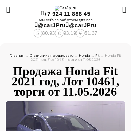
+7 924 11 888 45
Мы сейчас работаем для вас
@carJPru
@carJPru
80.93
93.19
51.37
$
€
¥
Главная
→
Статистика продаж авто
→
Honda
→
Fit
→
Honda Fit
2021 год, Лот 10461, торги от 11.05.2026
Продажа Honda Fit
2021 год, Лот 10461,
торги от 11.05.2026