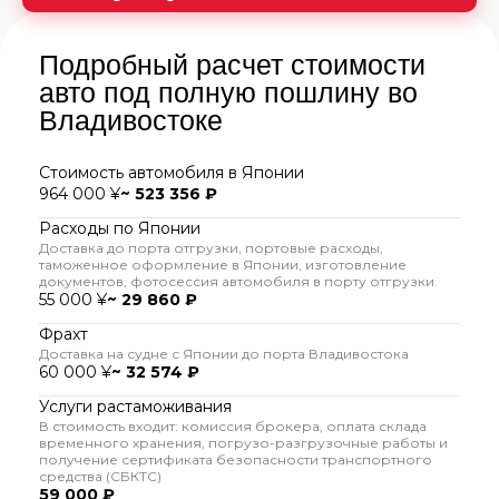
Подробный расчет стоимости
авто под полную пошлину во
Владивостоке
Стоимость автомобиля в Японии
964 000 ¥
~ 523 356 ₽
Расходы по Японии
Доставка до порта отгрузки, портовые расходы,
таможенное оформление в Японии, изготовление
документов, фотосессия автомобиля в порту отгрузки.
55 000 ¥
~ 29 860 ₽
Фрахт
Доставка на судне с Японии до порта Владивостока
60 000 ¥
~ 32 574 ₽
Услуги растаможивания
В стоимость входит: комиссия брокера, оплата склада
временного хранения, погрузо-разгрузочные работы и
получение сертификата безопасности транспортного
средства (СБКТС)
59 000 ₽