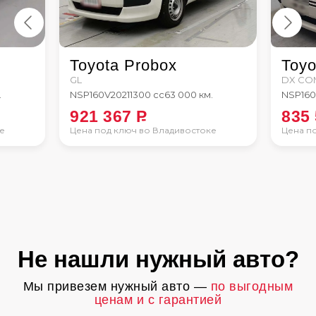
Toyota Probox
Toyo
GL
DX CO
.
NSP160V
2021
1300 сс
63 000 км.
NSP16
921 367
P
835
е
Цена под ключ во Владивостоке
Цена п
Не нашли нужный авто?
Мы привезем нужный авто —
по выгодным
ценам и с гарантией