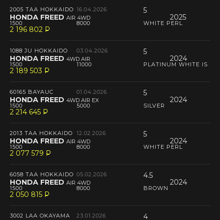
2005 TAA HOKKAIDO
16.04.2026
5
HONDA FREED
2025
AIR 4WD
1500
8000
WHITE PERL
2 196 802
P
--
1088 JU HOKKAIDO
03.04.2026
5
HONDA FREED
2024
4WD AIR
1500
11000
PLATINUM WHITE IS
2 189 503
P
--
60165 BAYAUC
01.04.2026
5
HONDA FREED
2024
4WD AIR EX
1500
5000
SILVER
2 214 645
P
--
2013 TAA HOKKAIDO
12.02.2026
5
HONDA FREED
2024
AIR 4WD
1500
8000
WHITE PERL
2 077 579
P
--
6058 TAA HOKKAIDO
05.02.2026
4.5
HONDA FREED
2024
AIR 4WD
1500
8000
BROWN
2 050 815
P
--
3002 LAA OKAYAMA
23.01.2026
4