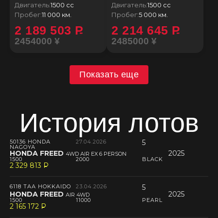
Двигатель:
1500 сс
Двигатель:
1500 сс
Пробег:
11 000 км.
Пробег:
5 000 км.
2 189 503
P
2 214 645
P
2454000 ¥
2485000 ¥
Показать еще
История лотов
50136 HONDA
27.04.2026
5
NAGOYA
HONDA FREED
2025
4WD AIR EX 6 PERSON
1500
2000
BLACK
2 329 813
P
--
6118 TAA HOKKAIDO
23.04.2026
5
HONDA FREED
2025
AIR 4WD
1500
11000
PEARL
2 165 172
P
--