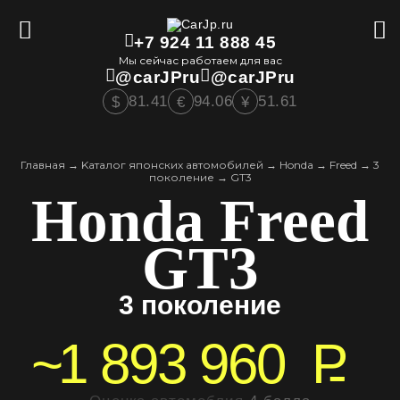
+7 924 11 888 45
Мы сейчас работаем для вас
@carJPru
@carJPru
81.41
94.06
51.61
$
€
¥
Главная
→
Kаталог японских автомобилей
→
Honda
→
Freed
→
3
поколение
→
GT3
Honda Freed
GT3
3 поколение
~
1 893 960
P