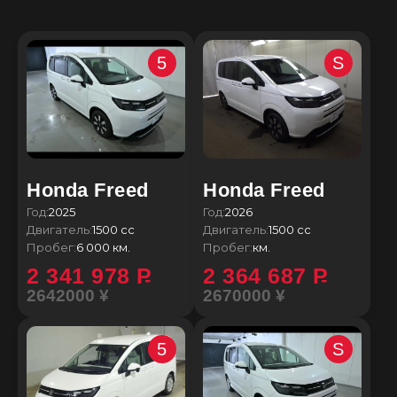
5
S
Honda Freed
Honda Freed
Год:
2025
Год:
2026
Двигатель:
1500 сс
Двигатель:
1500 сс
Пробег:
6 000 км.
Пробег:
км.
2 341 978
P
2 364 687
P
2642000 ¥
2670000 ¥
5
S