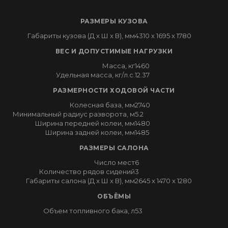
РАЗМЕРЫ КУЗОВА
Габариты кузова (Д x Ш x В), мм
4310 x 1695 x 1780
ВЕС И ДОПУСТИМЫЕ НАГРУЗКИ
Масса, кг
1460
Удельная масса, кг/л.с.
12.37
РАЗМЕРНОСТИ ХОДОВОЙ ЧАСТИ
Колесная база, мм
2740
Минимальный радиус разворота, м
5.2
Ширина передней колеи, мм
1480
Ширина задней колеи, мм
1485
РАЗМЕРЫ САЛОНА
Число мест
6
Количество рядов сидений
3
Габариты салона (Д x Ш x В), мм
2645 x 1470 x 1280
ОБЪЁМЫ
Объем топливного бака, л
53