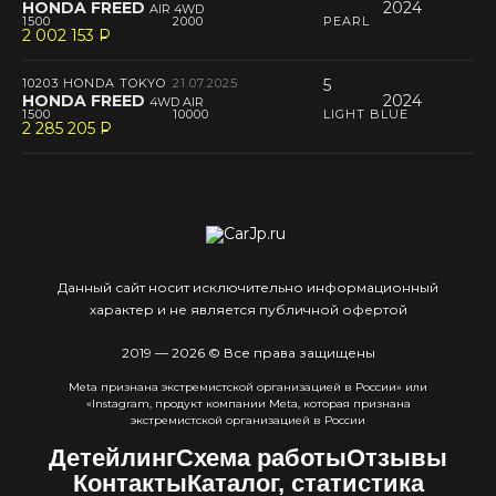
HONDA FREED
2024
AIR 4WD
1500
2000
PEARL
2 002 153
P
--
10203 HONDA TOKYO
21.07.2025
5
HONDA FREED
2024
4WD AIR
1500
10000
LIGHT BLUE
2 285 205
P
--
Данный сайт носит исключительно информационный
характер и не является публичной офертой
2019 — 2026 © Все права защищены
Meta признана экстремистcкой организацией в России» или
«Instagram, продукт компании Meta, которая признана
экстремистской организацией в России
Детейлинг
Схема работы
Отзывы
Контакты
Каталог, статистика