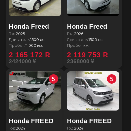
Honda Freed
Honda Freed
Год:
2025
Год:
2026
Двигатель:
1500 сс
Двигатель:
1500 сс
Пробег:
11 000 км.
Пробег:
км.
2 165 172
P
2 119 753
P
2424000 ¥
2368000 ¥
5
5
Honda FREED
Honda FREED
Год:
2024
Год:
2024