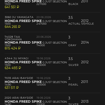
HONDA FREED SPIKE
2011
G JUST SELECTION
1500
227000
BLACK
641 551
P
--
3060 JU YAMAGATA
20.06.2026
3.5
HONDA FREED SPIKE
2012
G JUST SELECTION
1500
247000
ACTUAL VEHICLE
644 265
P
--
74028 TAA
20.06.2026
3
YOKOHAMA
HONDA FREED SPIKE
2014
G JUST SELECTION
1500
74000
GRAY
815 424
P
--
4344 JU MIYAGI
19.06.2026
3.5
HONDA FREED SPIKE
2012
G JUST SELECTION
1500
165000
SILVER
634 493
P
--
7035 ARAI BAYSIDE
19.06.2026
3
HONDA FREED SPIKE
2011
G JUST SELECTION
1490
120000
PEARL
631 511
P
--
2020 ARAI BAYSIDE
19.06.2026
3
HONDA FREED SPIKE
2013
G JUST SELECTION
1490
111000
SILVER