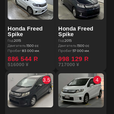
Honda Freed
Honda Freed
Spike
Spike
Год:
2015
Год:
2015
Двигатель:
1500 сс
Двигатель:
1500 сс
Пробег:
83 000 км.
Пробег:
57 000 км.
886 544
P
998 129
P
516000 ¥
717000 ¥
3.5
4