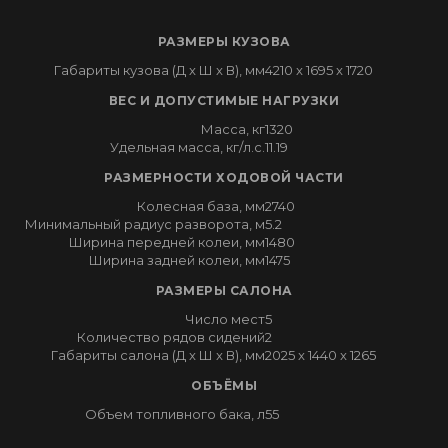
РАЗМЕРЫ КУЗОВА
Габариты кузова (Д x Ш x В), мм
4210 x 1695 x 1720
ВЕС И ДОПУСТИМЫЕ НАГРУЗКИ
Масса, кг
1320
Удельная масса, кг/л.с.
11.19
РАЗМЕРНОСТИ ХОДОВОЙ ЧАСТИ
Колесная база, мм
2740
Минимальный радиус разворота, м
5.2
Ширина передней колеи, мм
1480
Ширина задней колеи, мм
1475
РАЗМЕРЫ САЛОНА
Число мест
5
Количество рядов сидений
2
Габариты салона (Д x Ш x В), мм
2025 x 1440 x 1265
ОБЪЁМЫ
Объем топливного бака, л
55