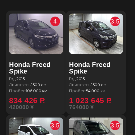
4
3.5
Honda Freed
Honda Freed
Spike
Spike
Год:
2015
Год:
2015
Двигатель:
1500 сс
Двигатель:
1500 сс
Пробег:
106 000 км.
Пробег:
54 000 км.
834 426
P
1 023 645
P
420000 ¥
764000 ¥
3.5
3.5