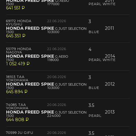
HONDA FREED SPIKE
2011
GI AERO
1500
177000
PEARL WHITE
641 551
P
--
69172 HONDA
22.06.2026
3
KYUSHU
HONDA FREED SPIKE
2011
G JUST SELECTION
1500
103000
BLUE
645 351
P
--
55179 HONDA
22.06.2026
4
NAGOYA
HONDA FREED SPIKE
2014
G AERO
1500
118000
PEARL WHITE
1 052 419
P
--
18103 TAA
20.06.2026
3
YOKOHAMA
HONDA FREED SPIKE
2012
G JUST SELECTION
1500
103000
BLUE
645 894
P
--
74085 TAA
20.06.2026
3.5
YOKOHAMA
HONDA FREED SPIKE
2013
G JUST SELECTION
1500
224000
PEARL
644 808
P
--
70599 JU GIFU
20.06.2026
3.5