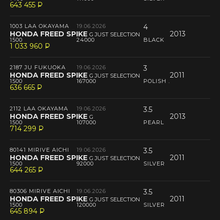
643 455
P
--
1003 LAA OKAYAMA
19.06.2026
4
HONDA FREED SPIKE
2013
G JUST SELECTION
1500
24000
BLACK
1 033 960
P
--
2187 JU FUKUOKA
19.06.2026
3
HONDA FREED SPIKE
2011
G JUST SELECTION
1500
167000
POLISH .
636 665
P
--
2112 LAA OKAYAMA
19.06.2026
3.5
HONDA FREED SPIKE
2013
G
1500
107000
PEARL
714 299
P
--
80141 MIRIVE AICHI
19.06.2026
3.5
HONDA FREED SPIKE
2011
G JUST SELECTION
1500
92000
SILVER
644 265
P
--
80306 MIRIVE AICHI
19.06.2026
3.5
HONDA FREED SPIKE
2011
G JUST SELECTION
1500
120000
SILVER
645 894
P
--