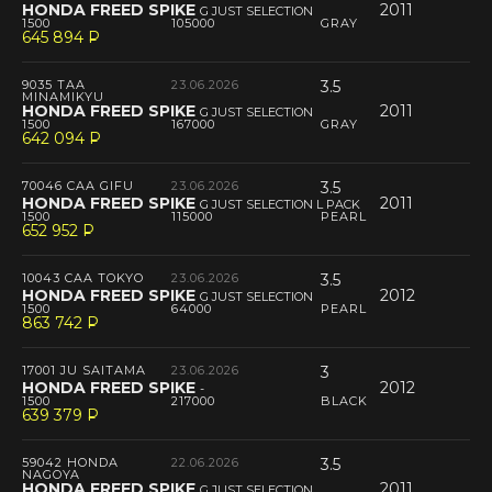
HONDA FREED SPIKE
2011
G JUST SELECTION
1500
105000
GRAY
645 894
P
--
9035 TAA
23.06.2026
3.5
MINAMIKYU
HONDA FREED SPIKE
2011
G JUST SELECTION
1500
167000
GRAY
642 094
P
--
70046 CAA GIFU
23.06.2026
3.5
HONDA FREED SPIKE
2011
G JUST SELECTION L PACK
1500
115000
PEARL
652 952
P
--
10043 CAA TOKYO
23.06.2026
3.5
HONDA FREED SPIKE
2012
G JUST SELECTION
1500
64000
PEARL
863 742
P
--
17001 JU SAITAMA
23.06.2026
3
HONDA FREED SPIKE
2012
-
1500
217000
BLACK
639 379
P
--
59042 HONDA
22.06.2026
3.5
NAGOYA
HONDA FREED SPIKE
2011
G JUST SELECTION