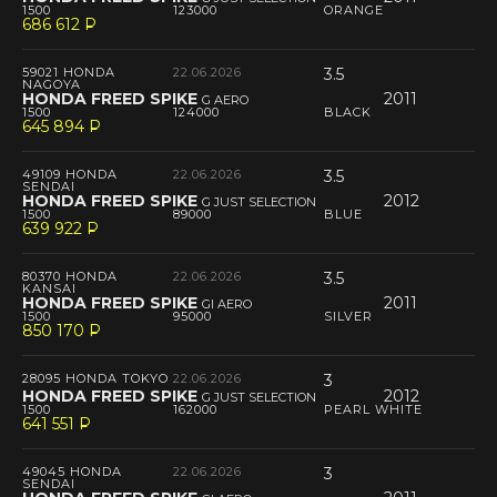
1500
123000
ORANGE
686 612
P
--
59021 HONDA
22.06.2026
3.5
NAGOYA
HONDA FREED SPIKE
2011
G AERO
1500
124000
BLACK
645 894
P
--
49109 HONDA
22.06.2026
3.5
SENDAI
HONDA FREED SPIKE
2012
G JUST SELECTION
1500
89000
BLUE
639 922
P
--
80370 HONDA
22.06.2026
3.5
KANSAI
HONDA FREED SPIKE
2011
GI AERO
1500
95000
SILVER
850 170
P
--
28095 HONDA TOKYO
22.06.2026
3
HONDA FREED SPIKE
2012
G JUST SELECTION
1500
162000
PEARL WHITE
641 551
P
--
49045 HONDA
22.06.2026
3
SENDAI