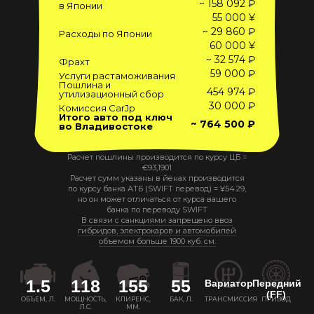
~ 158 092 ₽
в Японии
55 000 ¥
~ 29 860 ₽
Расходы по Японии
60 000 ¥
~ 32 574 ₽
Фрахт
59 000 ₽
Услуги растаможивания
Пошлина и
454 974 ₽
утилизационный сбор
30 000 ₽
Комиссия CarJp
Итого авто под ключ
~ 764 500 ₽
во Владивостоке
Расчет пошлины производится по курсу ЦБ =
€
93,1901
Расчет сумм указаны в йенах производится
по курсу банка АТБ (SWIFT перевод) =
¥
54.29
,
но он может отличаться от курса вашего
банка по переводу SWIFT
В связи с санкциями запрещено ввоз
гибридов, электрокаров и автомобилей
объемом больше 1900 куб. см.
1.5
118
155
55
Вариатор
Передний
(FF)
ОБЪЕМ, Л.
МОЩНОСТЬ,
КЛИРЕНС,
БАК, Л.
ТРАНСМИССИЯ
ПРИВОД
Л.С.
ММ.