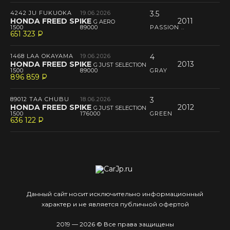
4242 JU FUKUOKA
19.06.2026
3.5
HONDA FREED SPIKE
2011
G AERO
1500
89000
PASSION ..
651 323
P
--
1468 LAA OKAYAMA
19.06.2026
4
HONDA FREED SPIKE
2013
G JUST SELECTION
1500
89000
GRAY
896 859
P
--
89012 TAA CHUBU
18.06.2026
3
HONDA FREED SPIKE
2012
G JUST SELECTION
1500
176000
GREEN
636 122
P
--
Данный сайт носит исключительно информационный
характер и не является публичной офертой
2019 — 2026 © Все права защищены