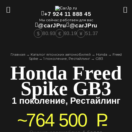
+7 924 11 888 45
Мы сейчас работаем для вас
@carJPru
@carJPru
80.93
93.19
51.37
$
€
¥
Главная
→
Kаталог японских автомобилей
→
Honda
→
Freed
Spike
→
1 поколение, Рестайлинг
→
GB3
Honda Freed
Spike GB3
1 поколение, Рестайлинг
~
764 500
P