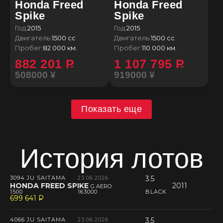
Honda Freed
Honda Freed
Spike
Spike
Год:
2015
Год:
2015
Двигатель:
1500 сс
Двигатель:
1500 сс
Пробег:
82 000 км.
Пробег:
110 000 км.
882 201
P
1 107 795
P
508000 ¥
919000 ¥
Показать еще
История лотов
3094 JU SAITAMA
23.06.2026
3.5
HONDA FREED SPIKE
2011
G AERO
1500
163000
BLACK
699 641
P
--
4066 JU SAITAMA
23.06.2026
3.5