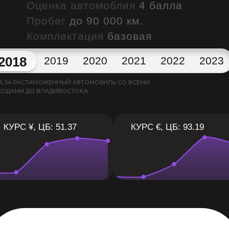
Оценка автомоблия
4 балла
Пробег
до 90 000 км.
Комплектация
базовая
2018
2019
2020
2021
2022
2023
А ЗА РАСТАМОЖЕННЫЙ АВТОМОБИЛЬ СО ВСЕМИ
ХОДАМИ ДО ВЛАДИВОСТОКА
КУРС ¥, ЦБ: 51.37
КУРС €, ЦБ: 93.19