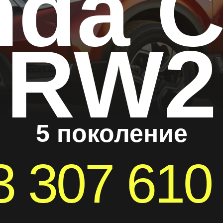
da C
RW2
5 поколение
3 307 61