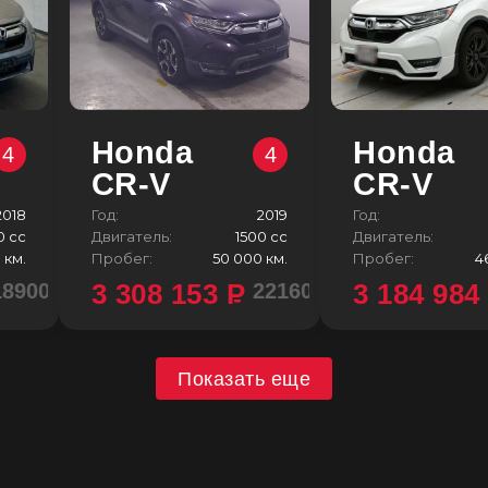
Honda
Honda
4
4
CR-V
CR-V
2018
Год:
2019
Год:
0 сс
Двигатель:
1500 сс
Двигатель:
 км.
Пробег:
50 000 км.
Пробег:
4
3 308 153
P
3 184 98
1890000 ¥
2216000 ¥
Показать еще