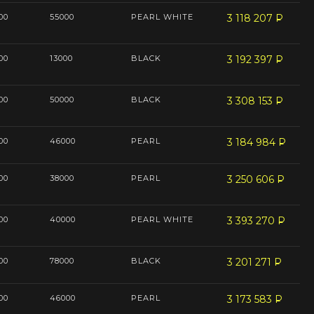
00
55000
PEARL WHITE
3 118 207
P
--
00
13000
BLACK
3 192 397
P
--
00
50000
BLACK
3 308 153
P
--
00
46000
PEARL
3 184 984
P
--
00
38000
PEARL
3 250 606
P
--
00
40000
PEARL WHITE
3 393 270
P
--
00
78000
BLACK
3 201 271
P
--
00
46000
PEARL
3 173 583
P
--