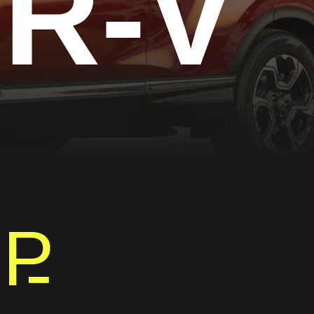
R-V
0
P