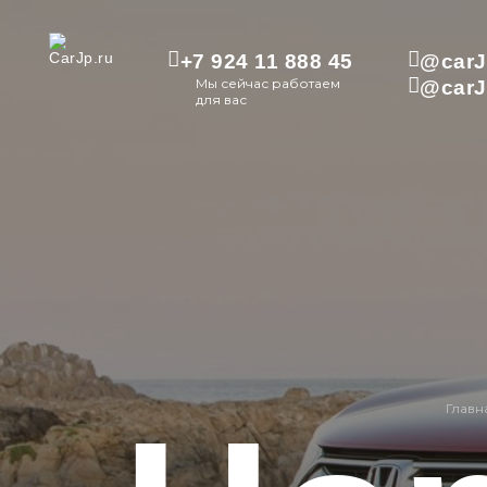
+7 924 11 888 45
@carJ
Мы сейчас работаем
@carJ
для вас
Главн