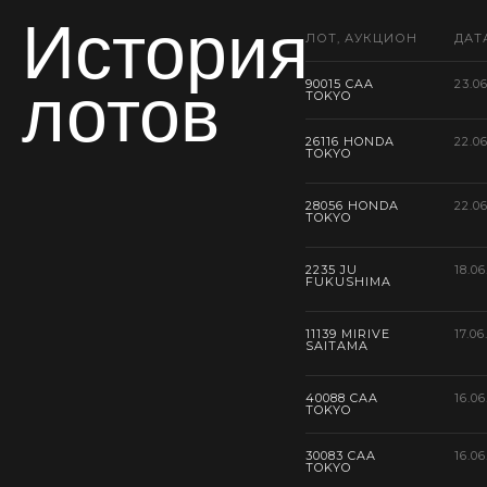
История
ЛОТ, АУКЦИОН
ДАТ
лотов
90015 CAA
23.0
TOKYO
26116 HONDA
22.0
TOKYO
28056 HONDA
22.0
TOKYO
2235 JU
18.06
FUKUSHIMA
11139 MIRIVE
17.06
SAITAMA
40088 CAA
16.06
TOKYO
30083 CAA
16.06
TOKYO