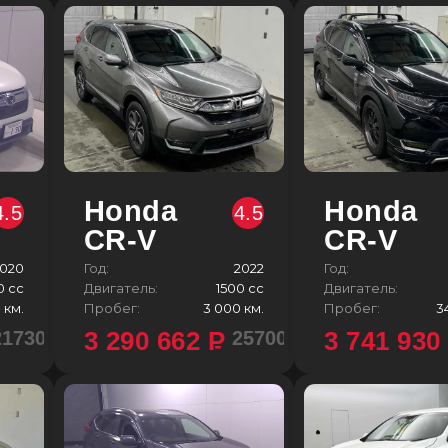
Honda
Honda
4.5
4.5
CR-V
CR-V
020
Год:
2022
Год:
0 сс
Двигатель:
1500 сс
Двигатель:
 км.
Пробег:
3 000 км.
Пробег:
3
3 290 662
P
3 741 93
2173000 ¥
2570000 ¥