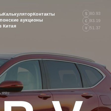
80.93
$
ы
Калькулятор
Контакты
понские аукционы
93.19
€
з Китая
51.37
¥
→
RW2