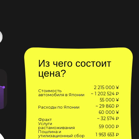
Из чего состоит
цена?
2 215 000 ¥
Стоимость
~ 1 202 524 ₽
автомобиля в Японии
55 000 ¥
~ 29 860 ₽
Расходы по Японии
60 000 ¥
~ 32 574 ₽
Фрахт
Услуги
59 000 ₽
растаможивания
Пошлина и
1 953 653 ₽
утилизационный сбор