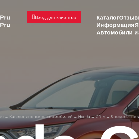
Pru
Каталог
Отзыв
Вход для клиентов
Pru
Информация
Я
Автомобили и
ая
→
Kаталог японских автомобилей
→
Honda
→
CR-V
→
5 поколение