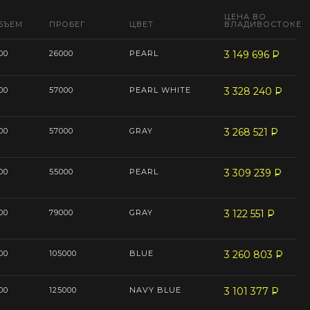
ЦЕНА ВО
БЪЕМ
ПРОБЕГ
ЦВЕТ
ВЛАДИВОСТОКЕ
00
26000
PEARL
3 149 696
P
--
00
57000
PEARL WHITE
3 328 240
P
--
00
57000
GRAY
3 268 521
P
--
00
55000
PEARL
3 309 239
P
--
00
79000
GRAY
3 122 551
P
--
00
105000
BLUE
3 260 803
P
--
00
125000
NAVY BLUE
3 101 377
P
--