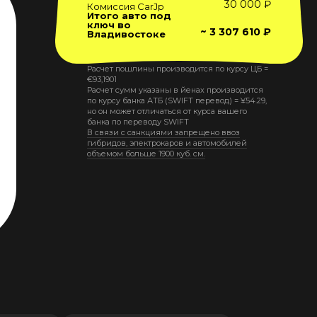
30 000 ₽
Комиссия CarJp
Итого авто под
ключ во
~ 3 307 610 ₽
Владивостоке
Расчет пошлины производится по курсу ЦБ =
€
93,1901
Расчет сумм указаны в йенах производится
по курсу банка АТБ (SWIFT перевод) =
¥
54.29
,
но он может отличаться от курса вашего
банка по переводу SWIFT
В связи с санкциями запрещено ввоз
гибридов, электрокаров и автомобилей
объемом больше 1900 куб. см.