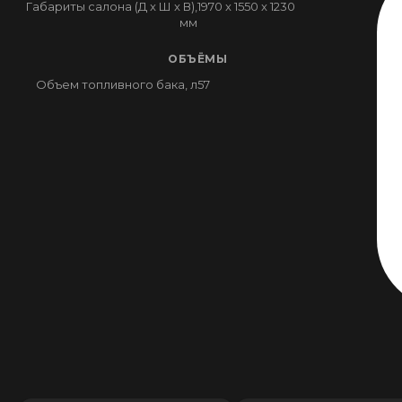
Габариты салона (Д x Ш x В),
1970 x 1550 x 1230
мм
ОБЪЁМЫ
Объем топливного бака, л
57