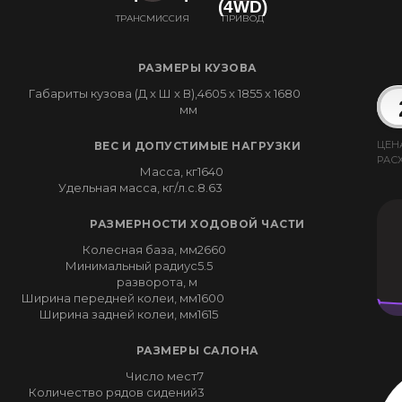
(4WD)
ТРАНСМИССИЯ
ПРИВОД
РАЗМЕРЫ КУЗОВА
Габариты кузова (Д x Ш x В),
4605 x 1855 x 1680
мм
ЦЕН
ВЕС И ДОПУСТИМЫЕ НАГРУЗКИ
РАС
Масса, кг
1640
Удельная масса, кг/л.с.
8.63
РАЗМЕРНОСТИ ХОДОВОЙ ЧАСТИ
Колесная база, мм
2660
Минимальный радиус
5.5
разворота, м
Ширина передней колеи, мм
1600
Ширина задней колеи, мм
1615
РАЗМЕРЫ САЛОНА
Число мест
7
Количество рядов сидений
3