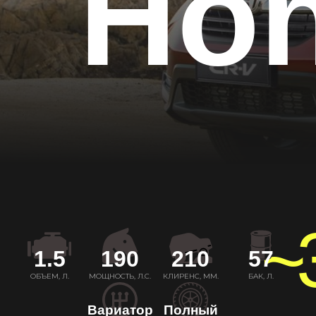
Hon
~
1.5
190
210
57
ОБЪЕМ, Л.
МОЩНОСТЬ, Л.С.
КЛИРЕНС, ММ.
БАК, Л.
Вариатор
Полный