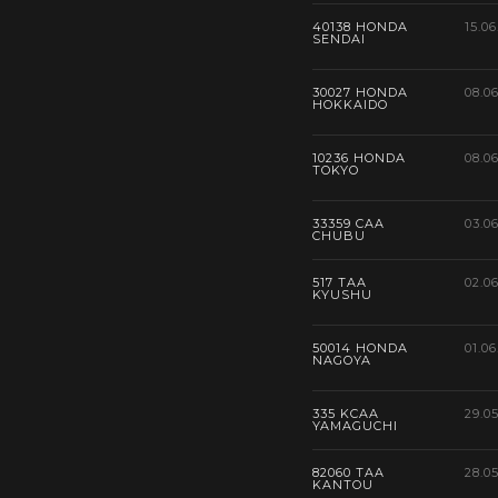
40138 HONDA
15.06
SENDAI
30027 HONDA
08.0
HOKKAIDO
10236 HONDA
08.0
TOKYO
33359 CAA
03.0
CHUBU
517 TAA
02.0
KYUSHU
50014 HONDA
01.06
NAGOYA
335 KCAA
29.0
YAMAGUCHI
82060 TAA
28.0
KANTOU