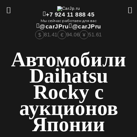
+7 924 11 888 45
Мы сейчас работаем для вас
@carJPru
@carJPru
81.41
94.06
51.61
$
€
¥
Автомобили
Daihatsu
Rocky с
аукционов
Японии