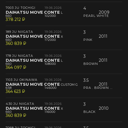
7003 JU TOCHIGI
19.06.2026
4
DAIHATSU MOVE CONTE
2009
L
660
102000
PEARL WHITE
378 212
P
--
189 JU NIIGATA
19.06.2026
3
DAIHATSU MOVE CONTE
2011
X
660
172000
PINK
360 839
P
--
178 JU NIIGATA
19.06.2026
3
DAIHATSU MOVE CONTE
2011
L
660
108000
BROWN
364 097
P
--
1103 JU OKINAWA
19.06.2026
3.5
DAIHATSU MOVE CONTE
2011
CUSTOM G
658
146000
PRA . BROWN ...
364 623
P
--
430 JU NIIGATA
19.06.2026
3
DAIHATSU MOVE CONTE
2010
X
660
116000
BLACK
360 839
P
--
7068 JU TOCHIGI
19.06.2026