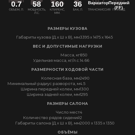
0.7
58
160
36
Вариатор
Передний
(FF)
ОБЪЕМ, Л.
МОЩНОСТЬ,
КЛИРЕНС,
БАК, Л.
ТРАНСМИССИЯ
ПРИВОД
Л.С.
ММ.
РАЗМЕРЫ КУЗОВА
Габариты кузова (Д x Ш x В), мм
3395 x 1475 x 1645
ВЕС И ДОПУСТИМЫЕ НАГРУЗКИ
Масса, кг
850
Удельная масса, кг/л.с.
14.66
РАЗМЕРНОСТИ ХОДОВОЙ ЧАСТИ
Колесная база, мм
2490
Минимальный радиус разворота, м
4.5
Ширина передней колеи, мм
1300
Ширина задней колеи, мм
1295
РАЗМЕРЫ САЛОНА
Число мест
4
Количество рядов сидений
2
Габариты салона (Д x Ш x В), мм
2000 x 1335 x 1350
ОБЪЁМЫ