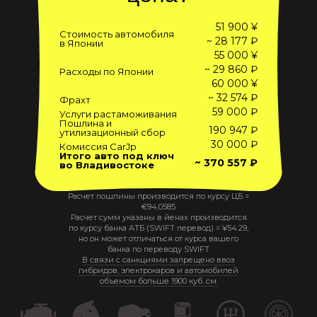
51 900 ¥
Стоимость автомобиля
~ 28 177 ₽
в Японии
55 000 ¥
~ 29 860 ₽
Расходы по Японии
60 000 ¥
~ 32 574 ₽
Фрахт
59 000 ₽
Услуги растаможивания
Пошлина и
190 947 ₽
утилизационный сбор
30 000 ₽
Комиссия CarJp
Итого авто под ключ
~ 370 557 ₽
во Владивостоке
Расчет пошлины производится по курсу ЦБ =
€
94,0585
Расчет сумм указаны в йенах производится
по курсу банка АТБ (SWIFT перевод) =
¥
54.29
,
но он может отличаться от курса вашего
банка по переводу SWIFT
В связи с санкциями запрещено ввоз
гибридов, электрокаров и автомобилей
объемом больше 1900 куб. см.