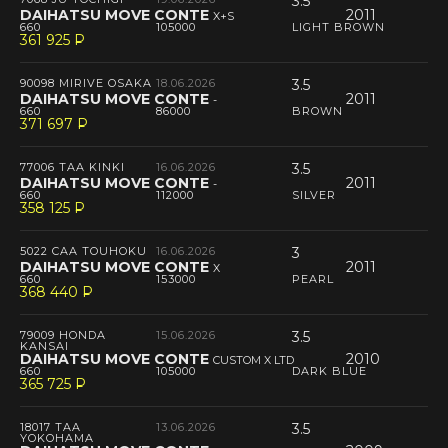
3.5
DAIHATSU MOVE CONTE
2011
X+S
660
105000
LIGHT BROWN
361 925
P
--
90098 MIRIVE OSAKA
18.06.2026
3.5
DAIHATSU MOVE CONTE
2011
-
660
86000
BROWN
371 697
P
--
77006 TAA KINKI
16.06.2026
3.5
DAIHATSU MOVE CONTE
2011
-
660
112000
SILVER
358 125
P
--
5022 CAA TOUHOKU
16.06.2026
3
DAIHATSU MOVE CONTE
2011
X
660
153000
PEARL
368 440
P
--
79009 HONDA
15.06.2026
3.5
KANSAI
DAIHATSU MOVE CONTE
2010
CUSTOM X LTD
660
105000
DARK BLUE
365 725
P
--
18017 TAA
13.06.2026
3.5
YOKOHAMA