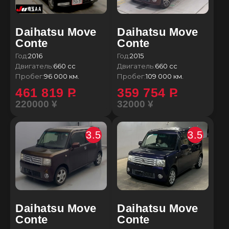
Daihatsu Move
Daihatsu Move
Conte
Conte
Год:
2016
Год:
2015
Двигатель:
660 сс
Двигатель:
660 сс
Пробег:
96 000 км.
Пробег:
109 000 км.
461 819
P
359 754
P
220000 ¥
32000 ¥
3.5
3.5
Daihatsu Move
Daihatsu Move
Conte
Conte