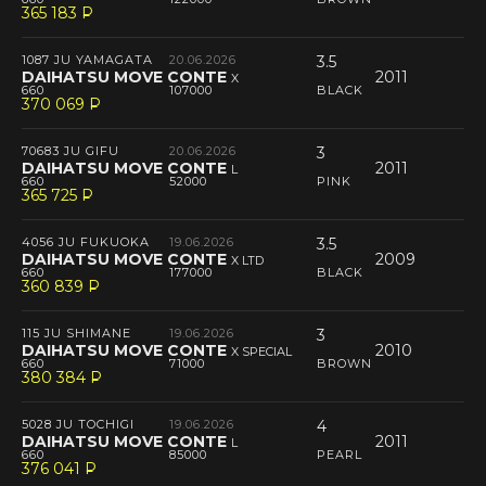
365 183
P
--
1087 JU YAMAGATA
20.06.2026
3.5
DAIHATSU MOVE CONTE
2011
X
660
107000
BLACK
370 069
P
--
70683 JU GIFU
20.06.2026
3
DAIHATSU MOVE CONTE
2011
L
660
52000
PINK
365 725
P
--
4056 JU FUKUOKA
19.06.2026
3.5
DAIHATSU MOVE CONTE
2009
X LTD
660
177000
BLACK
360 839
P
--
115 JU SHIMANE
19.06.2026
3
DAIHATSU MOVE CONTE
2010
X SPECIAL
660
71000
BROWN
380 384
P
--
5028 JU TOCHIGI
19.06.2026
4
DAIHATSU MOVE CONTE
2011
L
660
85000
PEARL
376 041
P
--