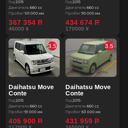
Год:
2015
Год:
2015
Двигатель:
660 сс
Двигатель:
660 сс
Пробег:
101 000 км.
Пробег:
95 000 км.
367 354
P
434 674
P
46000 ¥
170000 ¥
3.5
3.5
Daihatsu Move
Daihatsu Move
Conte
Conte
Год:
2015
Год:
2015
Двигатель:
660 сс
Двигатель:
660 сс
Пробег:
91 000 км.
Пробег:
63 000 км.
405 900
P
431 959
P
117000 ¥
165000 ¥