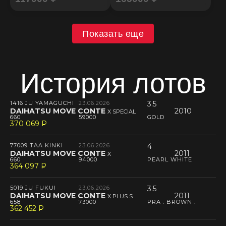
Показать еще
История лотов
1416 JU YAMAGUCHI
23.06.2026
3.5
DAIHATSU MOVE CONTE
2010
X SPECIAL
660
59000
GOLD
370 069
P
--
77009 TAA KINKI
23.06.2026
4
DAIHATSU MOVE CONTE
2011
X
660
94000
PEARL WHITE
364 097
P
--
5019 JU FUKUI
23.06.2026
3.5
DAIHATSU MOVE CONTE
2011
X PLUS S
658
73000
PRA . BROWN .
362 452
P
--