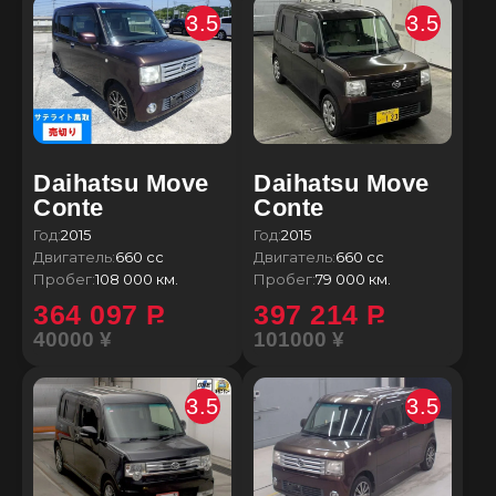
3.5
3.5
Daihatsu Move
Daihatsu Move
Conte
Conte
Год:
2015
Год:
2015
Двигатель:
660 сс
Двигатель:
660 сс
Пробег:
108 000 км.
Пробег:
79 000 км.
364 097
P
397 214
P
40000 ¥
101000 ¥
3.5
3.5