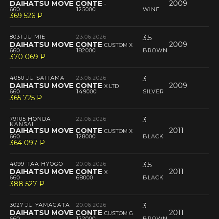
DAIHATSU MOVE CONTE
2009
-
660
125000
WINE
369 526
P
--
8031 JU MIE
23.06.2026
3.5
DAIHATSU MOVE CONTE
2009
CUSTOM X
660
182000
BROWN
370 069
P
--
4050 JU SAITAMA
23.06.2026
3
DAIHATSU MOVE CONTE
2009
X LTD
660
149000
SILVER
365 725
P
--
79105 HONDA
22.06.2026
3
KANSAI
DAIHATSU MOVE CONTE
2011
CUSTOM X
660
128000
BLACK
364 097
P
--
4099 TAA HYOGO
20.06.2026
3.5
DAIHATSU MOVE CONTE
2011
X
660
68000
BLACK
388 527
P
--
3027 JU YAMAGATA
20.06.2026
3
DAIHATSU MOVE CONTE
2011
CUSTOM G
660
122000
BROWN