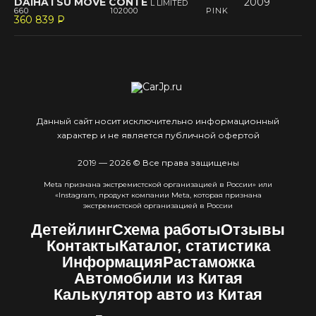
DAIHATSU MOVE CONTE
2009
L LIMITED
660
102000
PINK
360 839
P
--
Данный сайт носит исключительно информационный
характер и не является публичной офертой
2019 — 2026 © Все права защищены
Meta признана экстремистcкой организацией в России» или
«Instagram, продукт компании Meta, которая признана
экстремистской организацией в России
Детейлинг
Схема работы
Отзывы
Контакты
Каталог, статистика
Информация
Растаможка
Автомобили из Китая
Калькулятор авто из Китая