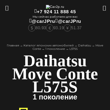
+7 924 11 888 45
Мы сейчас работаем для вас
@carJPru
@carJPru
80.93
93.19
51.37
$
€
¥
Главная
→
Kаталог японских автомобилей
→
Daihatsu
→
Move
Conte
→
1 поколение
→
L575S
Daihatsu
Move Conte
L575S
1 поколение