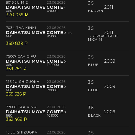
8015 JU MIE
23.06.2026
3.5
DAIHATSU MOVE CONTE
2011
-
660
69000
BROWN
370 069
P
--
7034 TAA KINKI
23.06.2026
3.5
DAIHATSU MOVE CONTE
2011
X +S
660
95000
. -STROKE BLUE
MICA M
360 839
P
--
75007 CAA GIFU
23.06.2026
3.5
DAIHATSU MOVE CONTE
2009
X
660
129000
BLUE
359 754
P
--
123 JU SHIZUOKA
23.06.2026
3.5
DAIHATSU MOVE CONTE
2009
X
660
70000
BLUE
369 526
P
--
77008 TAA KINKI
23.06.2026
3.5
DAIHATSU MOVE CONTE
2009
X
660
101000
BLACK
362 468
P
--
15 JU SHIZUOKA
23.06.2026
3.5