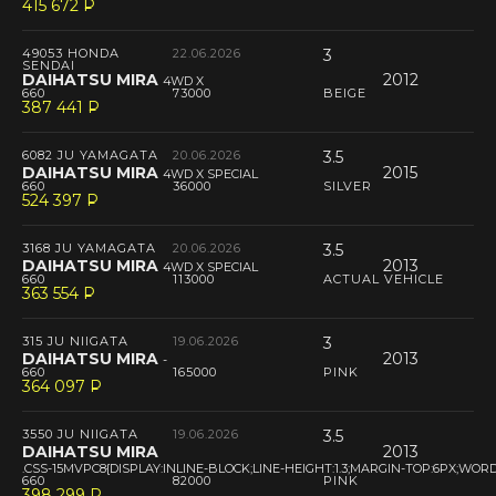
415 672
P
--
49053 HONDA
22.06.2026
3
SENDAI
DAIHATSU MIRA
2012
4WD X
660
73000
BEIGE
387 441
P
--
6082 JU YAMAGATA
20.06.2026
3.5
DAIHATSU MIRA
2015
4WD X SPECIAL
660
36000
SILVER
524 397
P
--
3168 JU YAMAGATA
20.06.2026
3.5
DAIHATSU MIRA
2013
4WD X SPECIAL
660
113000
ACTUAL VEHICLE
363 554
P
--
315 JU NIIGATA
19.06.2026
3
DAIHATSU MIRA
2013
-
660
165000
PINK
364 097
P
--
3550 JU NIIGATA
19.06.2026
3.5
DAIHATSU MIRA
2013
.CSS-15MVPC8{DISPLAY:INLINE-BLOCK;LINE-HEIGHT:1.3;MARGIN-TOP:6PX;W
660
82000
PINK
398 299
P