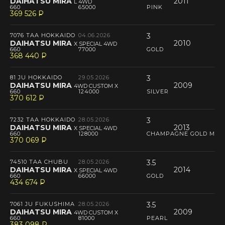
DAIHATSU MIRA
2011
L 4WD
660
65000
PINK
369 526
P
--
7076 TAA HOKKAIDO
04.06.2026
3
DAIHATSU MIRA
2010
X SPECIAL 4WD
660
77000
GOLD
368 440
P
--
81 JU HOKKAIDO
29.05.2026
3
DAIHATSU MIRA
2009
4WD CUSTOM X
660
124000
SILVER
370 612
P
--
7232 TAA HOKKAIDO
28.05.2026
3
DAIHATSU MIRA
2013
X SPECIAL 4WD
660
128000
CHAMPAGNE GOLD M
370 069
P
--
74510 TAA CHUBU
28.05.2026
3.5
DAIHATSU MIRA
2014
X SPECIAL 4WD
660
66000
GOLD
434 674
P
--
7061 JU FUKUSHIMA
28.05.2026
3.5
DAIHATSU MIRA
2009
4WD CUSTOM X
660
81000
PEARL
383 098
P