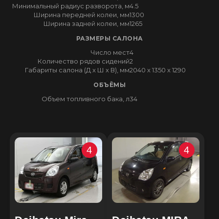
Минимальный радиус разворота, м
4.5
Ширина передней колеи, мм
1300
Ширина задней колеи, мм
1265
РАЗМЕРЫ САЛОНА
Число мест
4
Количество рядов сидений
2
Габариты салона (Д x Ш x В), мм
2040 x 1350 x 1290
ОБЪЁМЫ
Объем топливного бака, л
34
4
4