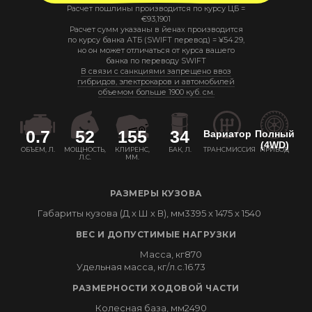
Расчет пошлины производится по курсу ЦБ =
€
93,1901
Расчет сумм указаны в йенах производится
по курсу банка АТБ (SWIFT перевод) =
¥
54.29
,
но он может отличаться от курса вашего
банка по переводу SWIFT
В связи с санкциями запрещено ввоз
гибридов, электрокаров и автомобилей
объемом больше 1900 куб. см.
0.7
52
155
34
Вариатор
Полный
(4WD)
ОБЪЕМ, Л.
МОЩНОСТЬ,
КЛИРЕНС,
БАК, Л.
ТРАНСМИССИЯ
ПРИВОД
Л.С.
ММ.
РАЗМЕРЫ КУЗОВА
Габариты кузова (Д x Ш x В), мм
3395 x 1475 x 1540
ВЕС И ДОПУСТИМЫЕ НАГРУЗКИ
Масса, кг
870
Удельная масса, кг/л.с.
16.73
РАЗМЕРНОСТИ ХОДОВОЙ ЧАСТИ
Колесная база, мм
2490