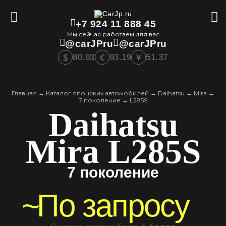
+7 924 11 888 45
Мы сейчас работаем для вас
@carJPru
@carJPru
80.93
93.19
51.37
$
€
¥
Главная
→
Kаталог японских автомобилей
→
Daihatsu
→
Mira
→
7 поколение
→
L285S
Daihatsu
Mira L285S
7 поколение
~
По запросу