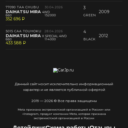
77090 TAA CHUBU
30.04.2026
3
DAIHATSU MIRA
2009
4WD
660
152000
GREEN
352 696
P
--
5015 CAA TOUHOKU
28.04.2026
4
DAIHATSU MIRA
2012
X SPECIAL 4WD
660
114000
BLACK
433 588
P
--
Данный сайт носит исключительно информационный
характер и не является публичной офертой
2019 — 2026 © Все права защищены
Meta признана экстремистcкой организацией в России» или
«Instagram, продукт компании Meta, которая признана
экстремистской организацией в России
Детейлинг
Схема работы
Отзывы