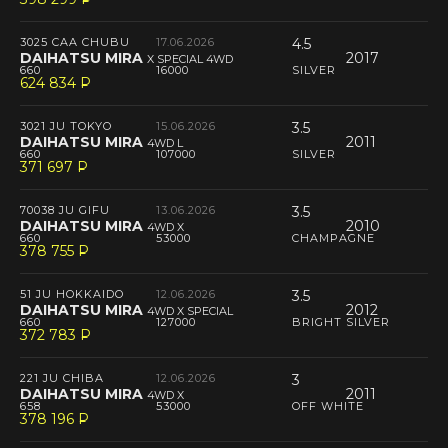
--
3025 CAA CHUBU
17.06.2026
4.5
DAIHATSU MIRA
2017
X SPECIAL 4WD
660
16000
SILVER
624 834
P
--
3021 JU TOKYO
15.06.2026
3.5
DAIHATSU MIRA
2011
4WD L
660
107000
SILVER
371 697
P
--
70038 JU GIFU
13.06.2026
3.5
DAIHATSU MIRA
2010
4WD X
660
53000
CHAMPAGNE
378 755
P
--
51 JU HOKKAIDO
12.06.2026
3.5
DAIHATSU MIRA
2012
4WD X SPECIAL
660
127000
BRIGHT SILVER
372 783
P
--
221 JU CHIBA
12.06.2026
3
DAIHATSU MIRA
2011
4WD X
658
53000
OFF WHITE
378 196
P
--