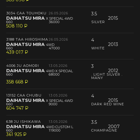
--
3034 CAA TOUHOKU
26.05.2026
3.5
DAIHATSU MIRA
2015
X SPECIAL 4WD
660
36000
SILVER
508 110
P
--
3188 TAA HIROSHIMA
26.05.2026
4
DAIHATSU MIRA
2013
4WD
660
47000
WHITE
439 017
P
--
4006 JU AOMORI
13.05.2026
3
DAIHATSU MIRA
2012
4WD X SPECIAL
660
68000
. LIGHT SILVER .
MANY
358 668
P
--
13152 CAA CHUBU
13.05.2026
4
DAIHATSU MIRA
2015
X SPECIAL 4WD
660
9000
DARK RED WINE
604 747
P
--
638 JU ISHIKAWA
13.05.2026
3.5
DAIHATSU MIRA
2007
4WD CUSTOM L
660
119000
CHAMPAGNE
361 925
P
--