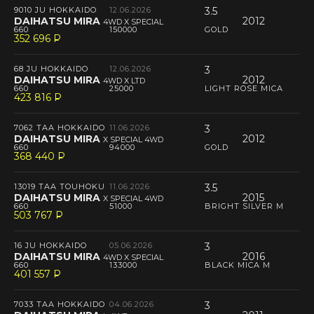
9010 JU HOKKAIDO
12.06.2026
3.5
DAIHATSU MIRA
2012
4WD X SPECIAL
660
150000
GOLD
352 696
P
--
68 JU HOKKAIDO
12.06.2026
3
DAIHATSU MIRA
2012
4WD X LTD
660
25000
LIGHT ROSE MICA
423 816
P
--
7062 TAA HOKKAIDO
11.06.2026
3
DAIHATSU MIRA
2012
X SPECIAL 4WD
660
94000
GOLD
368 440
P
--
13019 TAA TOUHOKU
11.06.2026
3.5
DAIHATSU MIRA
2015
X SPECIAL 4WD
660
51000
BRIGHT SILVER M
503 767
P
--
16 JU HOKKAIDO
05.06.2026
3
DAIHATSU MIRA
2016
4WD X SPECIAL
660
133000
BLACK MICA M
401 557
P
--
7033 TAA HOKKAIDO
04.06.2026
3