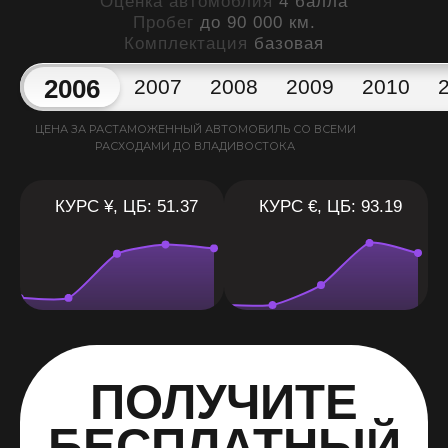
Оценка автомоблия
4 балла
Пробег
до 90 000 км.
Комплектация
базовая
2006
2007
2008
2009
2010
ЦЕНА ЗА РАСТАМОЖЕННЫЙ АВТОМОБИЛЬ СО ВСЕМИ
РАСХОДАМИ ДО ВЛАДИВОСТОКА
КУРС ¥, ЦБ: 51.37
КУРС €, ЦБ: 93.19
ПОЛУЧИТЕ
БЕСПЛАТНЫЙ