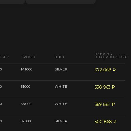
ЦЕНА ВО
БЪЕМ
ПРОБЕГ
ЦВЕТ
ВЛАДИВОСТОКЕ
0
141000
SILVER
372 068
P
--
0
51000
WHITE
538 963
P
--
0
54000
WHITE
569 881
P
--
0
92000
SILVER
500 868
P
--