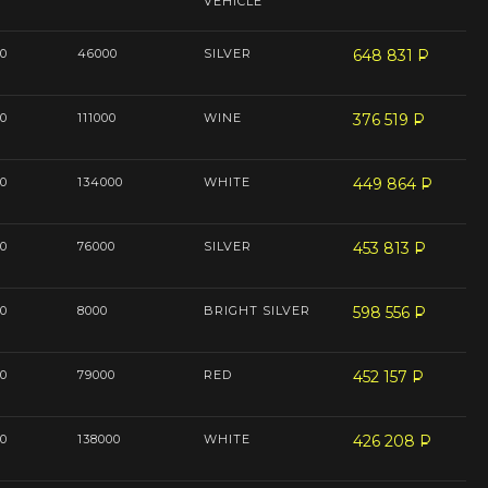
VEHICLE
0
46000
SILVER
648 831
P
--
0
111000
WINE
376 519
P
--
0
134000
WHITE
449 864
P
--
0
76000
SILVER
453 813
P
--
0
8000
BRIGHT SILVER
598 556
P
--
0
79000
RED
452 157
P
--
0
138000
WHITE
426 208
P
--