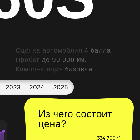
Оценка автомоблия
4 балла
Пробег
до 90 000 км.
Комплектация
базовая
2023
2024
2025
Из чего состоит
цена?
334 700 ¥