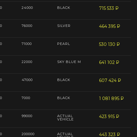
0
24000
BLACK
715 533
P
--
0
76000
SILVER
464 395
P
--
0
71000
PEARL
530 130
P
--
0
22000
SKY BLUE M
641 102
P
--
0
47000
BLACK
607 424
P
--
0
7000
BLACK
1 081 895
P
--
0
99000
ACTUAL
423 915
P
--
VEHICLE
0
200000
ACTUAL
443 323
P
--