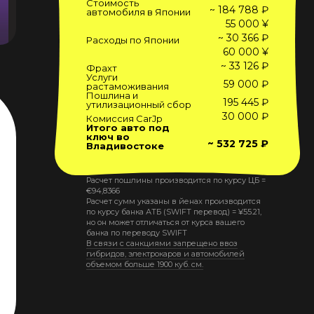
Стоимость
~ 184 788 ₽
автомобиля в Японии
55 000 ¥
~ 30 366 ₽
Расходы по Японии
60 000 ¥
~ 33 126 ₽
Фрахт
Услуги
59 000 ₽
растаможивания
Пошлина и
195 445 ₽
утилизационный сбор
30 000 ₽
Комиссия CarJp
Итого авто под
ключ во
~ 532 725 ₽
Владивостоке
Расчет пошлины производится по курсу ЦБ =
€
94,8366
Расчет сумм указаны в йенах производится
по курсу банка АТБ (SWIFT перевод) =
¥
55.21
,
но он может отличаться от курса вашего
банка по переводу SWIFT
В связи с санкциями запрещено ввоз
гибридов, электрокаров и автомобилей
объемом больше 1900 куб. см.