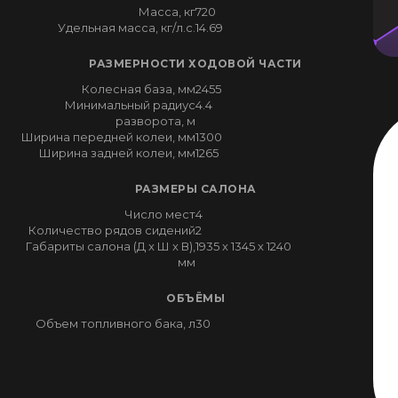
Масса, кг
720
Удельная масса, кг/л.с.
14.69
РАЗМЕРНОСТИ ХОДОВОЙ ЧАСТИ
Колесная база, мм
2455
Минимальный радиус
4.4
разворота, м
Ширина передней колеи, мм
1300
Ширина задней колеи, мм
1265
РАЗМЕРЫ САЛОНА
Число мест
4
Количество рядов сидений
2
Габариты салона (Д x Ш x В),
1935 x 1345 x 1240
мм
ОБЪЁМЫ
Объем топливного бака, л
30