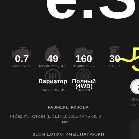
~
0.7
49
160
30
ОБЪЕМ, Л.
МОЩНОСТЬ, Л.С.
КЛИРЕНС, ММ.
БАК, Л.
Вариатор
Полный
(4WD)
ТРАНСМИССИЯ
ПРИВОД
ЦЕН
РАС
РАЗМЕРЫ КУЗОВА
Габариты кузова (Д x Ш x В),
3395 x 1475 x 1510
мм
ВЕС И ДОПУСТИМЫЕ НАГРУЗКИ