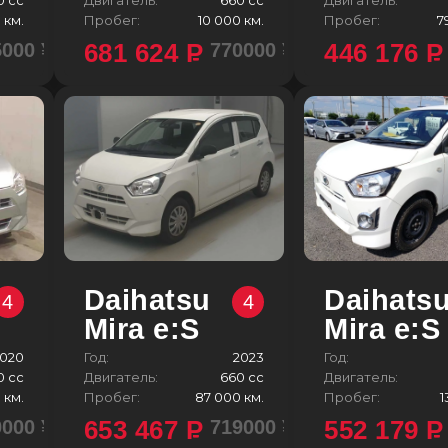
 км.
Пробег:
10 000 км.
Пробег:
7
681 624
P
446 176
P
5000 ¥
770000 ¥
Daihatsu
Daihats
4
4
Mira e:S
Mira e:S
020
Год:
2023
Год:
0 сс
Двигатель:
660 сс
Двигатель:
 км.
Пробег:
87 000 км.
Пробег:
1
653 467
P
552 179
P
0000 ¥
719000 ¥