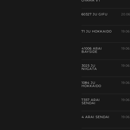
OYAMA VT
60327 JU GIFU
20.0
71 JU HOKKAIDO
19.06
41006 ARAI
19.06
BAYSIDE
3025 JU
19.06
NIIGATA
1084 JU
19.06
HOKKAIDO
7357 ARAI
19.06
SENDAI
4 ARAI SENDAI
19.06