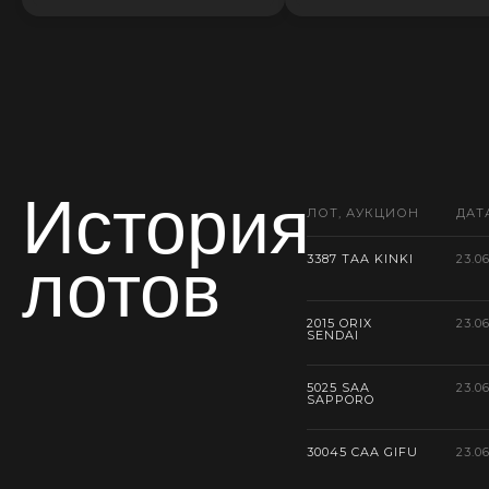
История
ЛОТ, АУКЦИОН
ДАТ
лотов
3387 TAA KINKI
23.0
2015 ORIX
23.0
SENDAI
5025 SAA
23.0
SAPPORO
30045 CAA GIFU
23.0