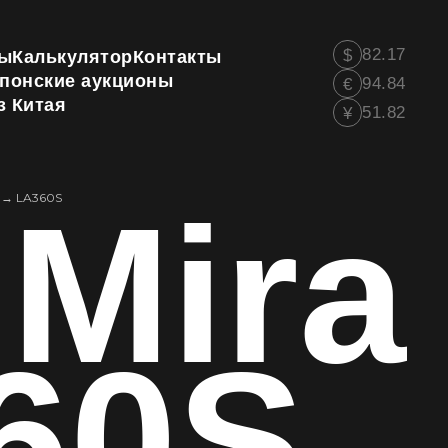
82.17
$
ы
Калькулятор
Контакты
понские аукционы
94.84
€
з Китая
51.82
¥
 Mira
→
LA360S
60S