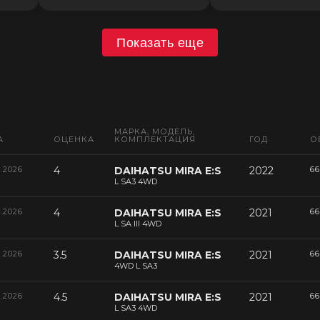
Показать еще
МАРКА, МОДЕЛЬ,
А
ОЦЕНКА
КОМПЛЕКТАЦИЯ
ГОД
О
6.2026
4
DAIHATSU MIRA E:S
2022
66
L SA3 4WD
6.2026
4
DAIHATSU MIRA E:S
2021
66
L SA III 4WD
6.2026
3.5
DAIHATSU MIRA E:S
2021
66
4WD L SA3
6.2026
4.5
DAIHATSU MIRA E:S
2021
66
L SA3 4WD