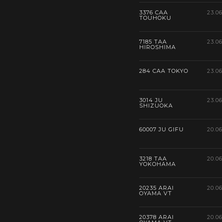
3376 CAA
23.0
TOUHOKU
7185 TAA
23.0
HIROSHIMA
284 CAA TOKYO
23.0
3014 JU
23.0
SHIZUOKA
60007 JU GIFU
20.0
3218 TAA
20.0
YOKOHAMA
20235 ARAI
20.0
OYAMA VT
20378 ARAI
20.0