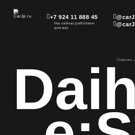
+7 924 11 888 45
@carJ
Мы сейчас работаем
@carJ
для вас
Daih
Главная
e: