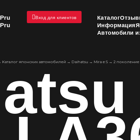
Pru
Каталог
Отзыв
Вход для клиентов
Pru
Информация
Я
Автомобили и
atsu
→
Kаталог японских автомобилей
→
Daihatsu
→
Mira e:S
→
2 поколение
S LA3