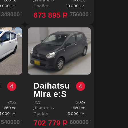
9 000 км.
Пробег:
18 000 км.
673 895
P
348000 ¥
756000 ¥
u
Daihatsu
4
4
Mira e:S
2022
Год:
2024
660 сс
Двигатель:
660 сс
3 000 км.
Пробег:
3 000 км.
702 779
P
540000 ¥
600000 ¥