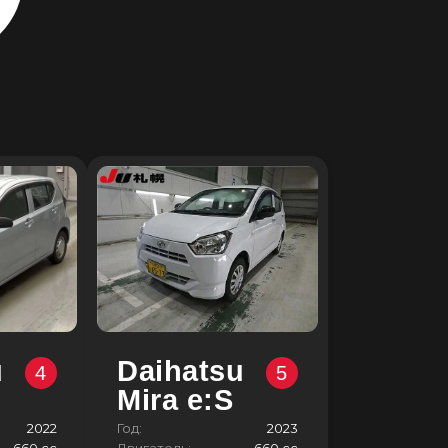
u
Daihatsu
4
5
Mira e:S
2022
Год:
2023
660 сс
Двигатель:
660 сс