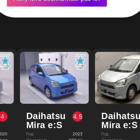
Daihatsu
Daihats
4
4.5
Mira e:S
Mira e:S
020
Год:
2023
Год:
0 сс
Двигатель:
660 сс
Двигатель: