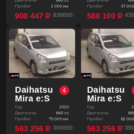
Пробег:
2 000 км.
Пробег:
37 000
908 447
P
588 100
P
839000 ¥
43
Daihatsu
Daihatsu
4
Mira e:S
Mira e:S
Год:
2020
Год:
2
Двигатель:
660 сс
Двигатель:
66
Пробег:
75 000 км.
Пробег:
62 000
563 256
P
563 256
P
390000 ¥
39