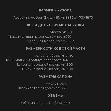
РАЗМЕРЫ КУЗОВА
Габариты кузова (Д x Ш x В), мм
3395 x 1475 x 1875
ВЕС И ДОПУСТИМЫЕ НАГРУЗКИ
Масса, кг
930
Максимальная грузоподъёмность
250
Удельная масса, кг/л.с.
20.22
РАЗМЕРНОСТИ ХОДОВОЙ ЧАСТИ
Колесная база, мм
2450
Минимальный радиус разворота, м
4.2
Ширина передней колеи, мм
1305
Ширина задней колеи, мм
1300
РАЗМЕРЫ САЛОНА
Число мест
4
Количество рядов сидений
2
ОБЪЁМЫ
Объем топливного бака, л
40