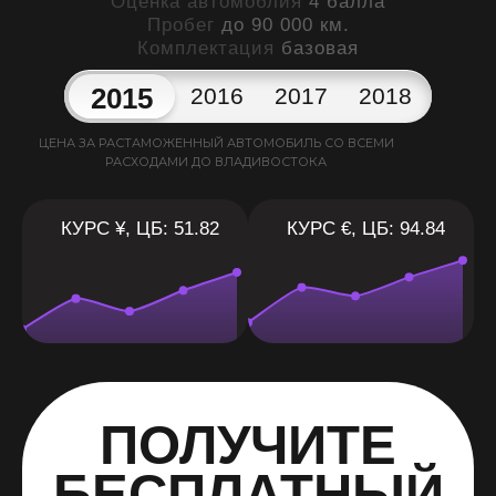
Оценка автомоблия
4 балла
Пробег
до 90 000 км.
Комплектация
базовая
2015
2016
2017
2018
ЦЕНА ЗА РАСТАМОЖЕННЫЙ АВТОМОБИЛЬ СО ВСЕМИ
РАСХОДАМИ ДО ВЛАДИВОСТОКА
КУРС ¥, ЦБ: 51.82
КУРС €, ЦБ: 94.84
ПОЛУЧИТЕ
БЕСПЛАТНЫЙ