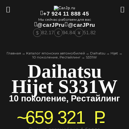
+7 924 11 888 45
Мы сейчас работаем для вас
@carJPru
@carJPru
82.17
94.84
51.82
$
€
¥
Главная
→
Kаталог японских автомобилей
→
Daihatsu
→
Hijet
→
10 поколение, Рестайлинг
→
S331W
Daihatsu
Hijet S331W
10 поколение, Рестайлинг
~
659 321
P