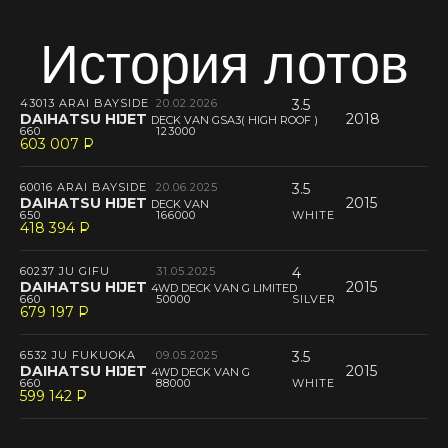
История лотов
43013 ARAI BAYSIDE
20.02.2026
3.5
DAIHATSU HIJET
2018
DECK VAN GSA3( HIGH ROOF )
660
123000
603 007
P
--
60016 ARAI BAYSIDE
20.06.2025
3.5
DAIHATSU HIJET
2015
DECK VAN
650
166000
WHITE
418 394
P
--
60237 JU GIFU
31.05.2025
4
DAIHATSU HIJET
2015
4WD DECK VAN G LIMITED
660
50000
SILVER
679 197
P
--
6532 JU FUKUOKA
09.05.2025
3.5
DAIHATSU HIJET
2015
4WD DECK VAN G
660
88000
WHITE
599 142
P
--