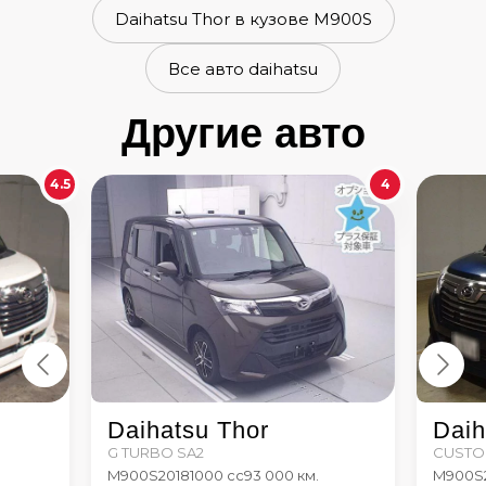
Daihatsu Thor в кузове M900S
Все авто daihatsu
Другие авто
4.5
4
Daihatsu Thor
Daih
G TURBO SA2
CUSTO
M900S
2018
1000 сс
93 000 км.
M900S