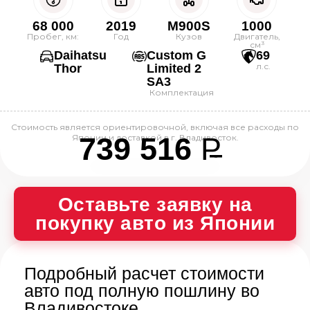
68 000
2019
M900S
1000
Пробег, км:
Год
Кузов
Двигатель,
см³
Daihatsu
Custom G
69
л.с.
Thor
Limited 2
SA3
Комплектация
Стоимость является ориентировочной, включая все расходы по
739 516
P
Японии и доставкой в г. Владивосток.
--
Оставьте заявку на
покупку авто из Японии
Подробный расчет стоимости
авто под полную пошлину во
Владивостоке