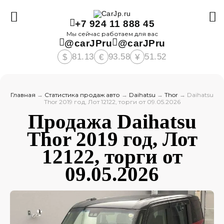
+7 924 11 888 45
Мы сейчас работаем для вас
@carJPru
@carJPru
81.13
93.58
51.52
$
€
¥
Главная
→
Статистика продаж авто
→
Daihatsu
→
Thor
→
Daihatsu
Thor 2019 год, Лот 12122, торги от 09.05.2026
Продажа Daihatsu
Thor 2019 год, Лот
12122, торги от
09.05.2026