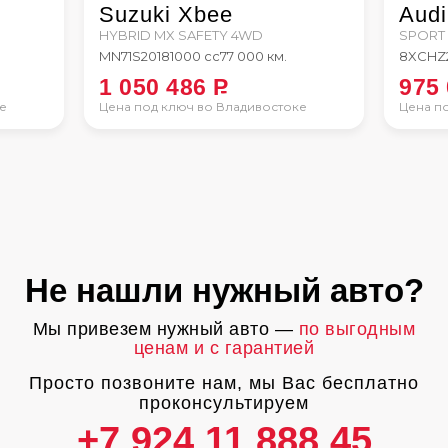
Suzuki Xbee
Audi
HYBRID MX SAFETY 4WD
SPORT
MN71S
2018
1000 сс
77 000 км.
8XCHZ
1 050 486
P
975
е
Цена под ключ во Владивостоке
Цена п
Не нашли нужный авто?
Мы привезем нужный авто —
по выгодным
ценам и с гарантией
Просто позвоните нам, мы Вас бесплатно
проконсультируем
+7 924 11 888 45