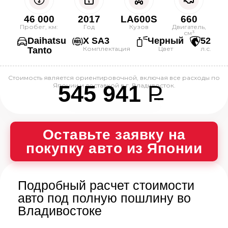
46 000
2017
LA600S
660
Пробег, км:
Год
Кузов
Двигатель,
см³
Daihatsu
X SA3
Черный
52
Комплектация
Цвет
л.с.
Tanto
Стоимость является ориентировочной, включая все расходы по
545 941
P
Японии и доставкой в г. Владивосток.
--
Оставьте заявку на
покупку авто из Японии
Подробный расчет стоимости
авто под полную пошлину во
Владивостоке