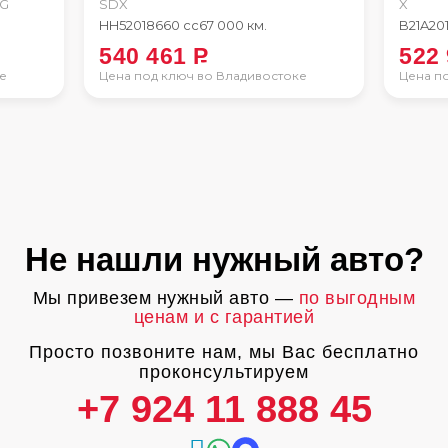
NG
SDX
X
HH5
2018
660 сс
67 000 км.
B21A
20
540 461
P
522
е
Цена под ключ во Владивостоке
Цена п
Не нашли нужный авто?
Мы привезем нужный авто —
по выгодным
ценам и с гарантией
Просто позвоните нам, мы Вас бесплатно
проконсультируем
+7 924 11 888 45