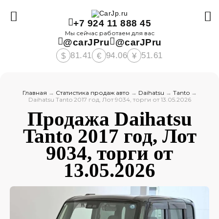
+7 924 11 888 45
Мы сейчас работаем для вас
@carJPru
@carJPru
81.41
94.06
51.61
$
€
¥
Главная
→
Статистика продаж авто
→
Daihatsu
→
Tanto
→
Daihatsu Tanto 2017 год, Лот 9034, торги от 13.05.2026
Продажа Daihatsu
Tanto 2017 год, Лот
9034, торги от
13.05.2026