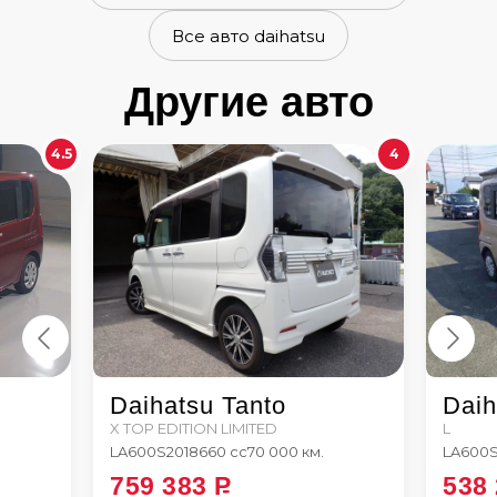
Все авто daihatsu
Другие авто
4.5
4
Daihatsu Tanto
Daih
X TOP EDITION LIMITED
L
LA600S
2018
660 сс
70 000 км.
LA600
759 383
P
538