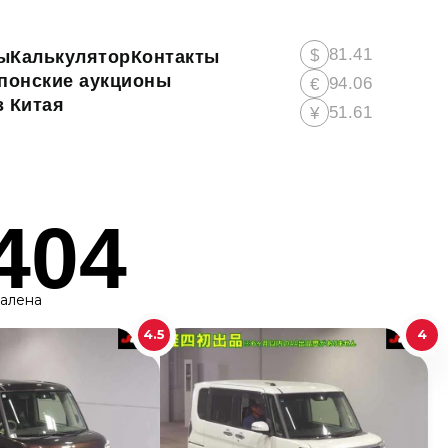
81.41
$
ы
Калькулятор
Контакты
понские аукционы
94.06
€
 Китая
51.61
¥
404
далена
4.5
4