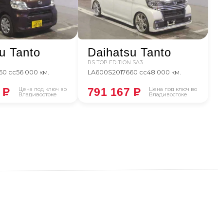
u Tanto
Daihatsu Tanto
RS TOP EDITION SA3
60 сс
56 000 км.
LA600S
2017
660 сс
48 000 км.
9
P
Цена под ключ во
791 167
P
Цена под ключ во
Владивостоке
Владивостоке