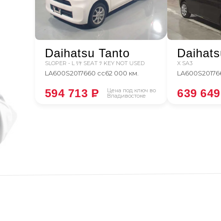
Daihatsu Tanto
Daihats
SLOPER - L ﾘﾔ SEAT ﾂ KEY NOT USED
X SA3
LA600S
2017
660 сс
62 000 км.
LA600S
2017
6
594 713
P
Цена под ключ во
639 64
Владивостоке