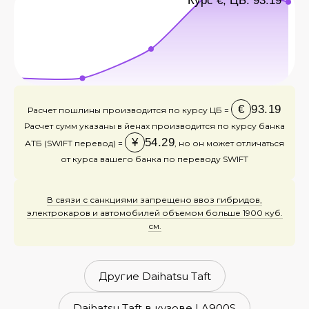
Курс €, ЦБ: 93.19
€
93.19
Расчет пошлины производится по курсу ЦБ =
Расчет сумм указаны в йенах производится по курсу банка
¥
54.29
АТБ (SWIFT перевод) =
, но он может отличаться
от курса вашего банка по переводу SWIFT
В связи с санкциями запрещено ввоз гибридов,
электрокаров и автомобилей объемом больше 1900 куб.
см.
Другие Daihatsu Taft
Daihatsu Taft в кузове LA900S