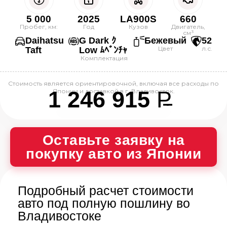
5 000
2025
LA900S
660
Пробег, км:
Год
Кузов
Двигатель,
см³
Daihatsu
G Dark ｸ
Бежевый
52
Цвет
л.с.
Taft
Low ﾑﾍﾞﾝﾁｬ
Комплектация
Стоимость является ориентировочной, включая все расходы по
1 246 915
P
Японии и доставкой в г. Владивосток.
--
Оставьте заявку на
покупку авто из Японии
Подробный расчет стоимости
авто под полную пошлину во
Владивостоке