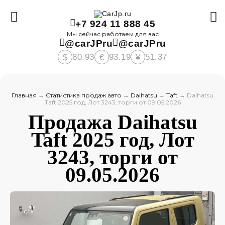
+7 924 11 888 45
Мы сейчас работаем для вас
@carJPru
@carJPru
80.93
93.19
51.37
$
€
¥
Главная
→
Статистика продаж авто
→
Daihatsu
→
Taft
→
Daihatsu
Taft 2025 год, Лот 3243, торги от 09.05.2026
Продажа Daihatsu
Taft 2025 год, Лот
3243, торги от
09.05.2026