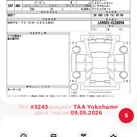
Лот
#3243
аукцион
TAA Yokohama
дата торгов
09.05.2026
5