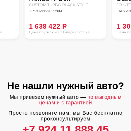
CUSTOM TURBO BLACK STYLE
JO INT
JF5
2026
660 сс
км.
DA17V
2
1 638 422
P
1 3
е
Цена под ключ во Владивостоке
Цена п
Не нашли нужный авто?
Мы привезем нужный авто —
по выгодным
ценам и с гарантией
Просто позвоните нам, мы Вас бесплатно
проконсультируем
+7 924 11 888 45