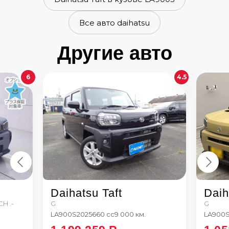
Все авто daihatsu
Другие авто
6
4.5
Daihatsu Taft
Daih
H .-
G
G
LA900S
2025
660 сс
9 000 км.
LA900