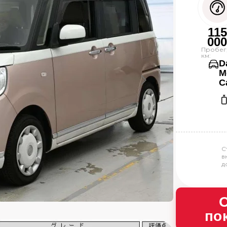
115
00
Пробег
км:
D
M
C
С
в
д
О
по