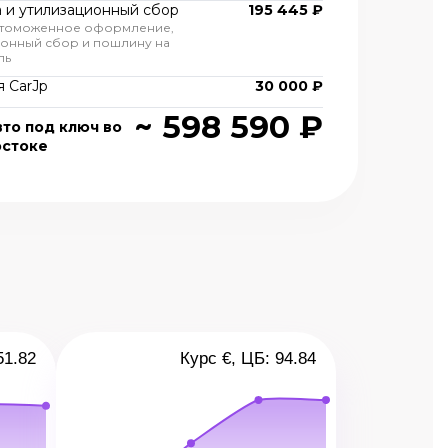
 и утилизационный сбор
195 445 ₽
 томоженное оформление,
ионный сбор и пошлину на
ль
 CarJp
30 000 ₽
~ 598 590 ₽
вто под ключ во
остоке
51.82
Курс €, ЦБ: 94.84