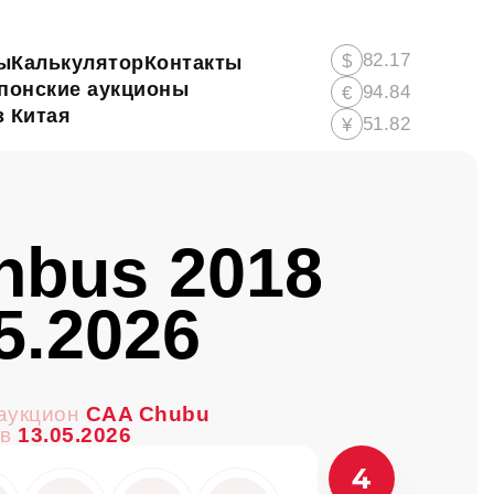
82.17
$
ы
Калькулятор
Контакты
понские аукционы
94.84
€
 Китая
51.82
¥
nbus 2018
5.2026
аукцион
CAA Chubu
ов
13.05.2026
4