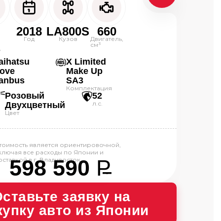
2018
LA800S
660
0
Год
Кузов
Двигатель,
см³
,
aihatsu
X Limited
ove
Make Up
anbus
SA3
Комплектация
Розовый
52
л.с.
Двухцветный
Цвет
тоимость является ориентировочной,
ключая все расходы по Японии и
598 590
P
оставкой в г. Владивосток.
--
ставьте заявку на 
купку авто из Японии