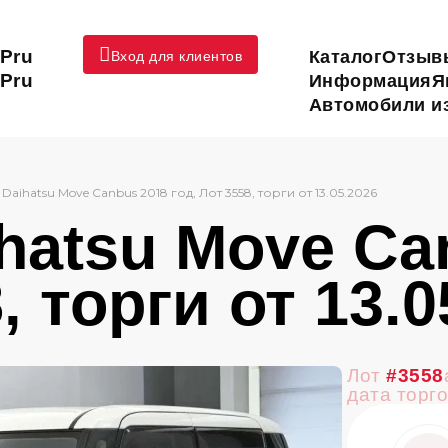
Pru
Каталог
Отзыв
Вход для клиентов
Pru
Информация
Я
Автомобили из
→
Daihatsu Move Canbus 2018 год, Лот 3558, торги от 13.05.2026
hatsu Move Ca
, торги от 13.0
Лот
#3558
дата торг