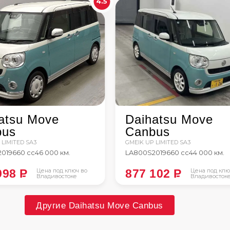
4.5
atsu Move
Daihatsu Move
bus
Canbus
 LIMITED SA3
GMEIK UP LIMITED SA3
2019
660 сс
46 000 км.
LA800S
2019
660 сс
44 000 км.
998
P
Цена под ключ во
877 102
P
Цена под клю
Владивостоке
Владивосток
Другие Daihatsu Move Canbus