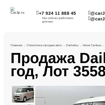
+7 924 11 888 45
@carJ
Мы сейчас работаем
@carJ
для вас
Главная
→
Статистика продаж авто
→
Daihatsu
→
Move Canbus
Продажа Dai
год, Лот 3558