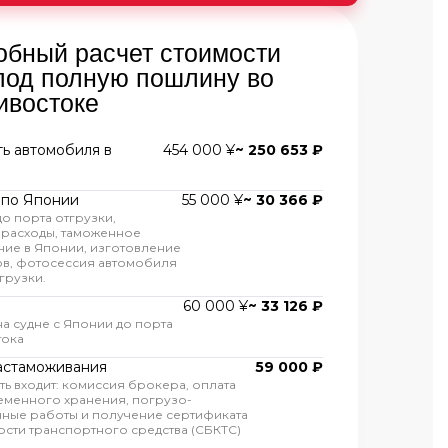
обный расчет стоимости
под полную пошлину во
ивостоке
ь автомобиля в
454 000 ¥
~ 250 653 ₽
 по Японии
55 000 ¥
~ 30 366 ₽
до порта отгрузки,
 расходы, таможенное
ие в Японии, изготовление
ов, фотосессия автомобиля
грузки.
60 000 ¥
~ 33 126 ₽
на судне с Японии до порта
тока
астаможивания
59 000 ₽
ть входит: комиссия брокера, оплата
еменного хранения, погрузо-
ные работы и получение сертификата
сти транспортного средства (СБКТС)