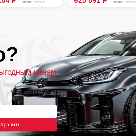
254
P
625 091
P
Владивостоке
Владивосток
о?
выгодным ценам
править