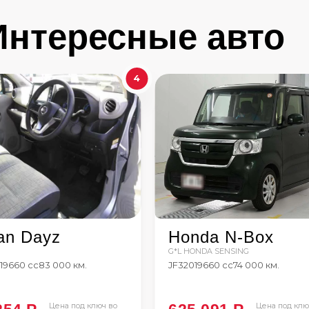
Интересные авто
4
an Dayz
Honda N-Box
G*L HONDA SENSING
19
660 сс
83 000 км.
JF3
2019
660 сс
74 000 км.
Цена под ключ во
Цена под клю