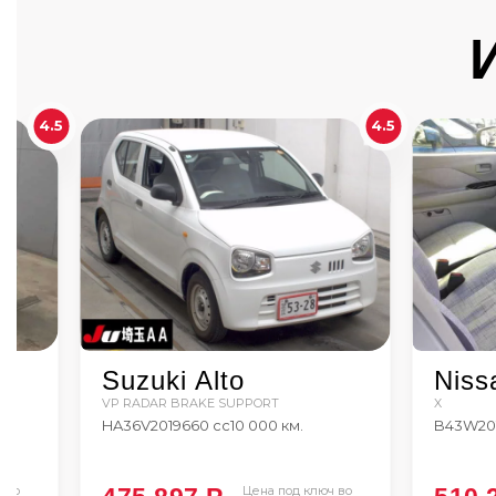
4.5
4.5
Suzuki Alto
Niss
VP RADAR BRAKE SUPPORT
X
HA36V
2019
660 сс
10 000 км.
B43W
20
 во
Цена под ключ во