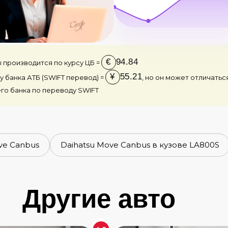
€
94.84
 производится по курсу ЦБ =
¥
55.21
у банка АТБ (SWIFT перевод) =
, но он может отличатьс
го банка по переводу SWIFT
ve Canbus
Daihatsu Move Canbus в кузове LA800S
Другие авто