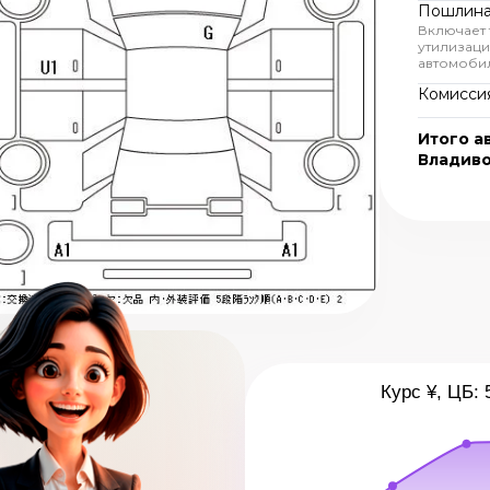
Пошлина
Включает
утилизац
автомоби
Комиссия
Итого а
Владив
Курс ¥, ЦБ: 