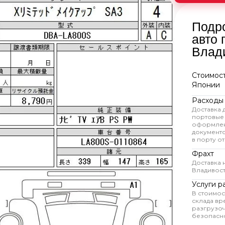
Подр
авто 
Влад
Стоимост
Японии
Расходы
Доставка 
портовые
оформлен
документ
в порту от
Фрахт
Доставка 
Владивос
Услуги р
В стоимос
склада вр
разгрузоч
безопасно