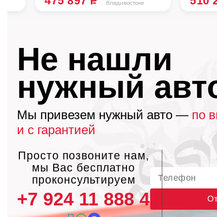
475 897
P
510 
Владивостоке
Не нашли
нужный авт
Мы привезем нужный авто —
по 
и с гарантией
Просто позвоните нам,
мы Вас бесплатно
проконсультируем
+7 924 11 888 45
От