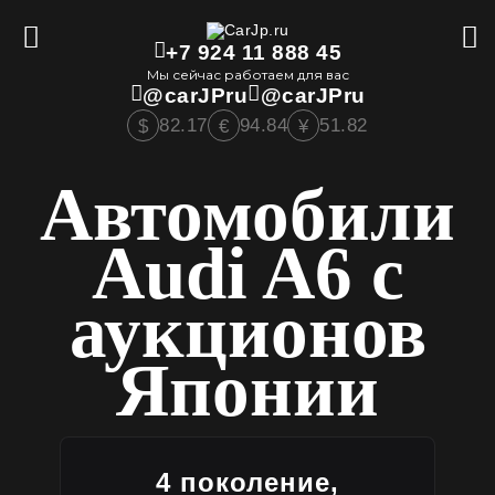
+7 924 11 888 45
Мы сейчас работаем для вас
@carJPru
@carJPru
82.17
94.84
51.82
$
€
¥
Автомобили
Audi A6 с
аукционов
Японии
4 поколение,